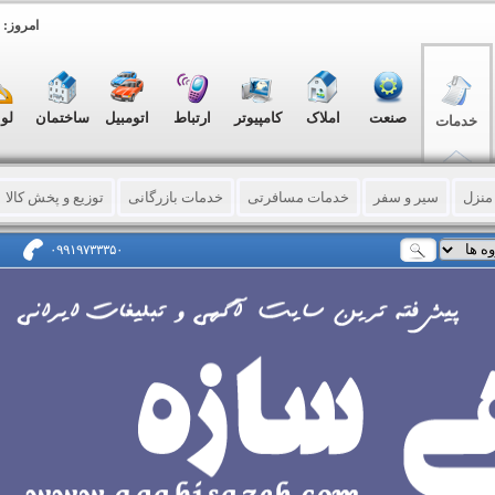
امروز: شنبه, ۷
صنعت
املاک
کامپیوتر
ارتباط
اتومبیل
ساختمان
لو
خدمات
منزل
سیر و سفر
خدمات مسافرتی
خدمات بازرگانی
توزیع و پخش کالا
لترجمه
مشاوره حقوقی - فردی - سازمانی
ماشینهای اداری
آرایشی - بهداش
۰۹۹۱۹۷۳۳۳۵۰
رمانی
باربری (حمل لوازم و اثاثه)
خدمات ورزشی
سرویس خصوصی
فر
پرینت
چاپ نایلون و نایلکس
خدمات چاپ
کاغذ – مقوا – فیلم باطله
مهر و
و کارت ویزیت
حکاکی و برش لیزری
خدمات نمایشگاهی
عکاسی - فیلمساز
دی شرکتها
خدمات تفریحی
دامپزشکی