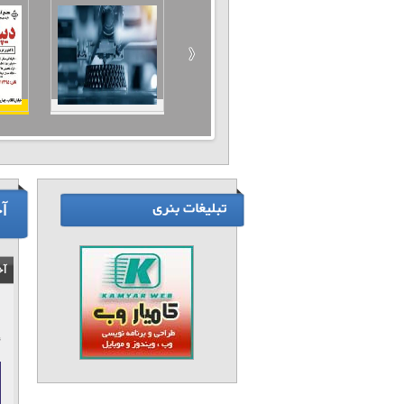
آ
آخ
۴