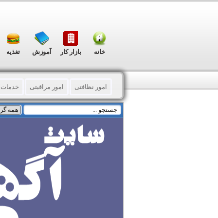
خانه
بازار کار
آموزش
تغذیه
امور نظافتی
امور مراقبتی
خدمات 
مالی – حسابداری - اداری
ترجمه - دارا
تعمیرات
پزشکی و زیبایی
خدمات د
فیش (خرید - فروش)
تایپ – فتوکپی - 
توزیع اوراق تبلیغاتی
چاپ فلکسی و بنر 
چاپ و تبلیغات (گوناگون)
ثبت و رتبه بن