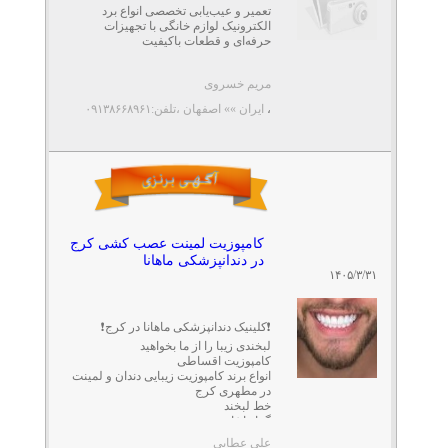
تعمیر و عیب‌یابی تخصصی انواع برد
الکترونیک لوازم خانگی با تجهیزات
حرفه‌ای و قطعات باکیفیت
خدمات شامل:
مریم خسروی
تعمیر برد پکیج دیواری
،
ایران »» اصفهان
،تلفن:۰۹۱۳۸۶۶۸۹۶۱
...
کامپوزیت لمینت عصب کشی کرج
در دندانپزشکی ماهانا
۱۴۰۵/۳/۳۱
❗️کلینیک دندانپزشکی ماهانا در کرج❗️
لبخندی زیبا را از ما بخواهید
کامپوزیت اقساطی
انواع برند کامپوزیت زیبایی دندان و لمینت
در مطهری کرج
خط لبخند
گرادیا ژاپن
...
علی عطایی