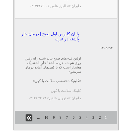
،
ایران »» البرز
،تلفن:۰۲۶۳۴۴۷۶۰۰۶
پایان کابوس اول صبح | درمان خار
پاشنه در غرب
۱۴۰۵/۳/۴
اولین قدم‌های صبح نباید شبیه راه رفتن
روی شیشه خرده باشد! خار پاشنه یک
هشدار است که با کفی‌های آماده درمان
نمی‌شود.
«کلینیک تخصصی سلامت پا کهن» ...
کلینک سلامت پا کهن
،
ایران »» تهران
،تلفن:۰۲۱۴۶۲۹۱۷۴۶
...
10
9
8
7
6
5
4
3
2
1