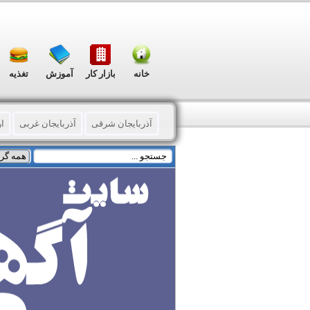
خانه
بازار کار
آموزش
تغذیه
آذربایجان شرقی
آذربایجان غربی
ا
خراسان شمالی
خوزستان
زنجان
هرمزگان
همدان
کردستان
کرما