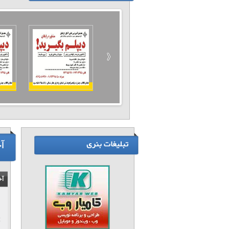
آ
آخ
2