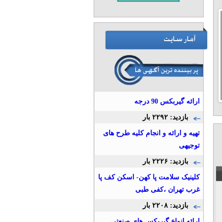
>
ارائه گیربکس 90 درجه
1
2
3
4
5
6
7
8
9
10
بازدید: ۲۲۹۲ بار
تهیه و ارائه و انجام کلیه طرح های
توجیهی
بازدید: ۲۲۲۶ بار
کلینیک سلامت پا کهن- اسکن کف پا
غرب تهران ،کفی طبی
بازدید: ۲۲۰۸ بار
ارائه انواع گیربکس های صنعتی