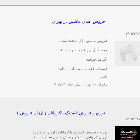
فروش آسان ماشین در تهران
۱۴۰۵/۲/۲
فروش ماشین الان سخت شده…
همه دنبال زیر قیمت خرید هستند.
اگر می‌خواهید:
قیمت واقعی ماشین تان را بدانید
کارشناسی انجام شود
یاسر
و کمتر درگیر تماس و ...
،
ایران »» تهران
،تلفن:۰۹۰۵۲۷۳۲۸۵۶
توزیع و فروش لاستیک پاکروانان ( ارزان فروش )
۱۴۰۵/۱/۲
توزیع و فروش لاستیک پاکروانان ( ارزان فروش )
ارزان فروشی ، شعار و منش چندین ساله ما است .