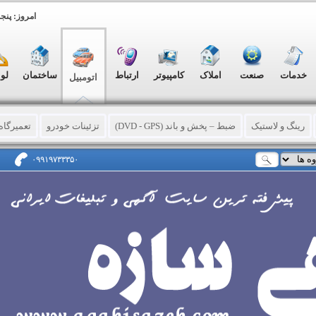
امروز: پنجشنبه, ۱۵ 
خدمات
صنعت
املاک
کامپیوتر
ارتباط
ساختمان
لو
اتومبیل
رینگ و لاستیک
ضبط – پخش و باند (DVD - GPS)
تزئینات خودرو
تعمیرگاه
ش گیری
تصادفی و فرسوده
نمایشگاه اتومبیل
اجاره وسیله نقلیه
حواله 
۰۹۹۱۹۷۳۳۳۵۰
موتور سیکلت
وانت
کامیون
اتوبوس- مینی بوس - ون
تاکسی
کامی