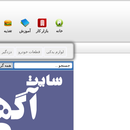
خانه
بازار کار
آموزش
تغذیه
لوازم یدکی
قطعات خودرو
دزدگیر
شیشه اتومبیل
کارواش – شستشو و خ
خدمات جانبی خودرو
فروش قسطی
دست دوم خارجی
صفر کیلومتر