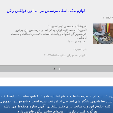
لوازم یدکی اصلی مرسدس بنز، بی‌ام‌و، فولکس واگن
۱۴۰۴/۷/۲
فروشگاه تخصصی "بنز اسپرت"
تأمین‌کننده مستقیم لوازم یدکی اصلی مرسدس بنز، بی‌ام‌و،
فولکس‌واگن تیگوان و پاسات است، با تضمین اصالت و کیفیت
اروپایی.
- در مجموعه ما ...
بنز اسپرت
،
ایران »» تهران
،تلفن:۰۹۱۲۳۳۵۶۵۴۸
2
1
رود
/
ثبت نام
/
تعرفه تبلیغات
/
شرایط استفاده
/
قوانین سایت
/
راهنما
/
تم
اد ساماندهی پایگاه های اینترنتی ایران ثبت شده است و تابع قوانین جمهوری
کلیه حقوق این وب سایت برای دفتر تبلیغاتی آگهی سازه محفوظ می باشد.
هرگونه کپی برداری از محتوای سایت پیگرد قانونی دارد.