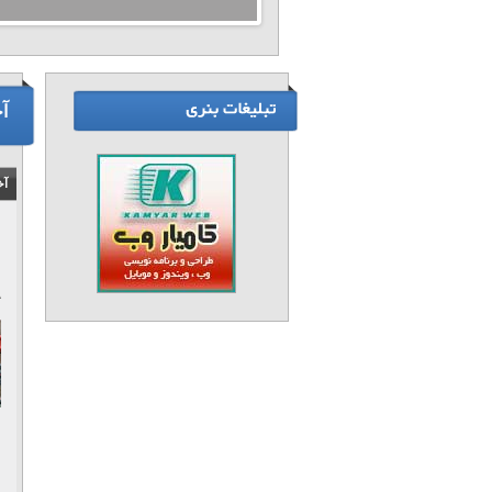
آ
آخ
۸