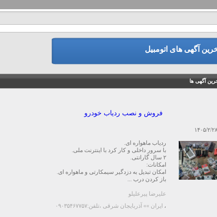
خرین آگهی های اتومبیل
رین آگهی ها
فروش و نصب ردیاب خودرو
۱۴۰۵/۲/۲
ردیاب ماهواره ای.
با سرور داخلی و کار کرد با اینترنت ملی.
۲ سال گارانتی.
امکانات:
امکان تبدیل به دزدگیر سیمکارتی و ماهواره ای.
باز کردن درب ...
علیرضا پیرعلیلو
،
ایران »» آذربایجان شرقی
،تلفن:۰۹۰۳۵۴۶۷۷۵۷