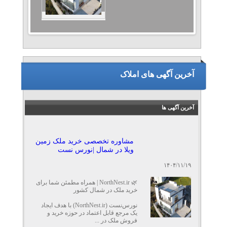
آخرین آگهی های املاک
آخرین آگهی ها
مشاوره تخصصی خرید ملک زمین
ویلا در شمال |نورس نست
۱۴۰۴/۱۱/۱۹
🌿 NorthNest.ir | همراه مطمئن شما برای
خرید ملک در شمال کشور
نورس‌نست (NorthNest.ir) با هدف ایجاد
یک مرجع قابل اعتماد در حوزه خرید و
فروش ملک در ...