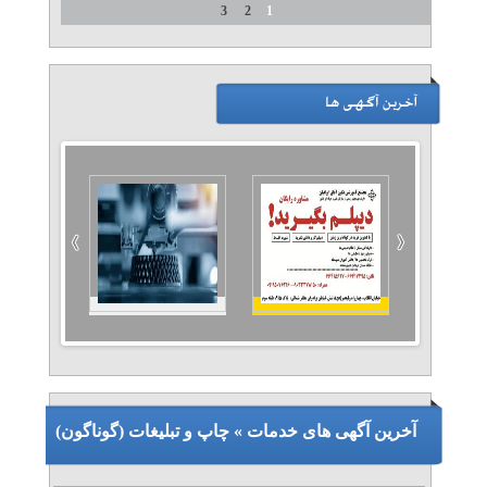
3
2
1
آخرین آگهی های خدمات » چاپ و تبلیغات (گوناگون)