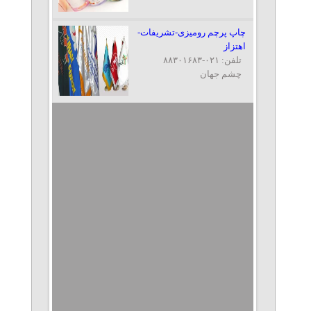
چاپ پرچم رومیزی-تشریفات-
اهتزاز
تلفن: ۰۲۱-۸۸۳۰۱۶۸۳
چشم جهان