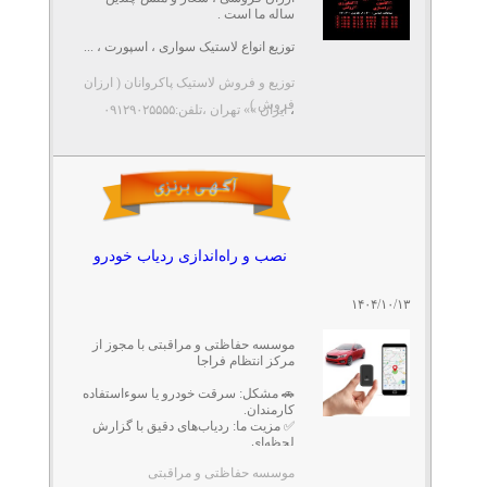
ساله ما است .
توزیع انواع لاستیک سواری ، اسپورت ، ...
توزیع و فروش لاستیک پاکروانان ( ارزان
فروش )
،
ایران »» تهران
،تلفن:۰۹۱۲۹۰۲۵۵۵۵
نصب و راه‌اندازی ردیاب خودرو
۱۴۰۴/۱۰/۱۳
موسسه حفاظتی و مراقبتی با مجوز از
مرکز انتظام فراجا
🚗 مشکل: سرقت خودرو یا سوءاستفاده
کارمندان.
✅ مزیت ما: ردیاب‌های دقیق با گزارش
لحظه‌ای.
موسسه حفاظتی و مراقبتی
مشاوره در امور انتظامی ...