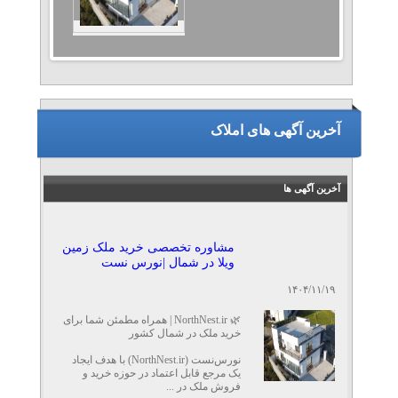
آخرین آگهی های املاک
آخرین آگهی ها
مشاوره تخصصی خرید ملک زمین
ویلا در شمال |نورس نست
۱۴۰۴/۱۱/۱۹
🌿 NorthNest.ir | همراه مطمئن شما برای
خرید ملک در شمال کشور
نورس‌نست (NorthNest.ir) با هدف ایجاد
یک مرجع قابل اعتماد در حوزه خرید و
فروش ملک در ...