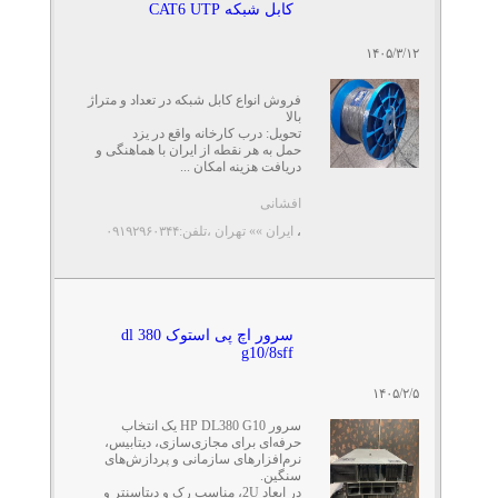
کابل شبکه CAT6 UTP
۱۴۰۵/۳/۱۲
فروش انواع کابل شبکه در تعداد و متراژ
بالا
تحویل: درب کارخانه واقع در یزد
حمل به هر نقطه از ایران با هماهنگی و
دریافت هزینه امکان ...
افشانی
،
ایران »» تهران
،تلفن:۰۹۱۹۲۹۶۰۳۴۴
سرور اچ پی استوک dl 380
g10/8sff
۱۴۰۵/۲/۵
سرور HP DL380 G10 یک انتخاب
حرفه‌ای برای مجازی‌سازی، دیتابیس،
نرم‌افزارهای سازمانی و پردازش‌های
سنگین.
در ابعاد 2U، مناسب رک و دیتاسنتر و