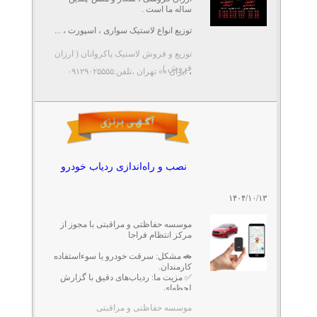
ساله ما است .
توزیع انواع لاستیک سواری ، اسپورت ، ...
توزیع و فروش لاستیک پاکروانان ( ارزان
فروش )
،
ایران »» تهران
،تلفن:۰۹۱۲۹۰۲۵۵۵۵
نصب و راه‌اندازی ردیاب خودرو
۱۴۰۴/۱۰/۱۳
موسسه حفاظتی و مراقبتی با مجوز از
مرکز انتظام فراجا
🚗 مشکل: سرقت خودرو یا سوءاستفاده
کارمندان.
✅ مزیت ما: ردیاب‌های دقیق با گزارش
لحظه‌ای.
موسسه حفاظتی و مراقبتی
مشاوره در امور انتظامی ...