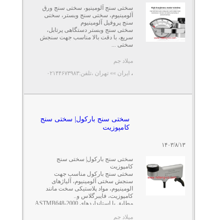
سختی سنج آلومینیو، سختی سنج ورق
آلومینیوم، سختی سنج وبستر، سختی
سنج پروفیل آلومینیوم
سختی سنج وبستر دستگاهی پرتابل،
سریع، با دقت بالا مناسب جهت سنجش
سختی ...
میلاد جم
،
ایران »» تهران
،تلفن:۰۲۱۴۴۶۷۳۹۸۳
سختی سنج بارکول| سختی سنج
کامپوزیت
۱۴۰۳/۸/۱۳
سختی سنج بارکول| سختی سنج
کامپوزیت
سختی سنج بارکول مناسب جهت
سنجش سختی آلومینیوم، آلیاژهای
الومینیوم، مواد پلاستیکی سخت مانند
کامپوزیت، فایبرگلاس و..
مطابق با استانداردهای ASTMB648-2000
...
میلاد جم