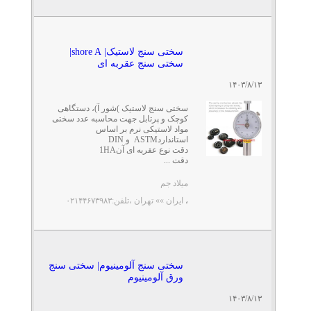
سختی سنج لاستیک| shore A|
سختی سنج عقربه ای
۱۴۰۳/۸/۱۳
سختی سنج لاستیک )شور آ)، دستگاهی
کوچک و پرتابل جهت محاسبه عدد سختی
مواد لاستیکی نرم بر اساس
استانداردASTM و DIN
دقت نوع عقربه ای آن1HA
دقت ...
میلاد جم
،
ایران »» تهران
،تلفن:۰۲۱۴۴۶۷۳۹۸۳
سختی سنج آلومینیوم| سختی سنج
ورق آلومینیوم
۱۴۰۳/۸/۱۳