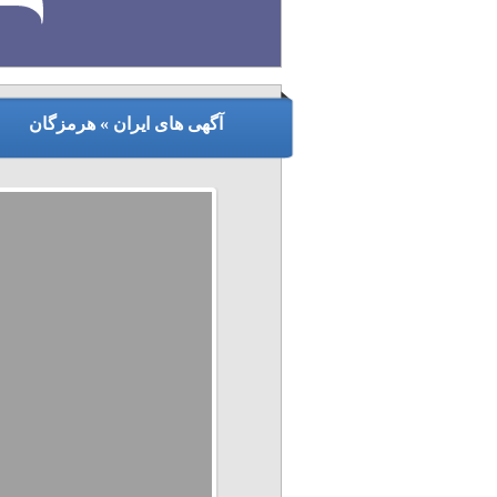
آگهی های ایران » هرمزگان