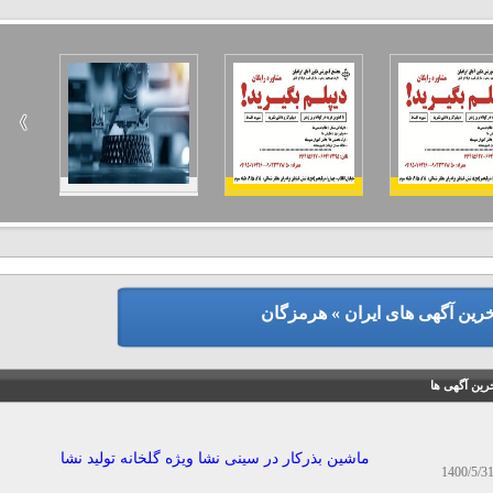
خرین آگهی های ایران » هرمزگان
رین آگهی ها
ماشین بذرکار در سینی نشا ویژه گلخانه تولید نشا
1400/5/3