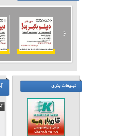
آ
آخ
1