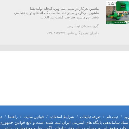
ماشین بذرکار در سینی نشا ویژه گلخانه تولید نشا
ماشین بذرکار در سینی نشا مناسب گلخانه های تولید نشا می
باشد. این ماشین سرعت کشت بین 600 ...
گروه صنعتی تیداپارس
،
ایران::هرمزگان
،تلفن:۰۹۹۰۴۸۲۳۴۳۶
رود
/
ثبت نام
/
تعرفه تبلیغات
/
شرایط استفاده
/
قوانین سایت
/
راهنما
/
تم
اد ساماندهی پایگاه های اینترنتی ایران ثبت شده است و تابع قوانین جمهوری
کلیه حقوق این وب سایت برای دفتر تبلیغاتی آگهی سازه محفوظ می باشد.