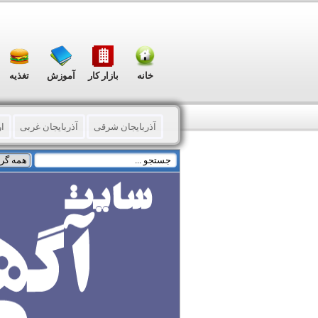
خانه
بازار کار
آموزش
تغذیه
آذربایجان شرقی
آذربایجان غربی
ا
خراسان شمالی
خوزستان
زنجان
هرمزگان
همدان
کردستان
کرما