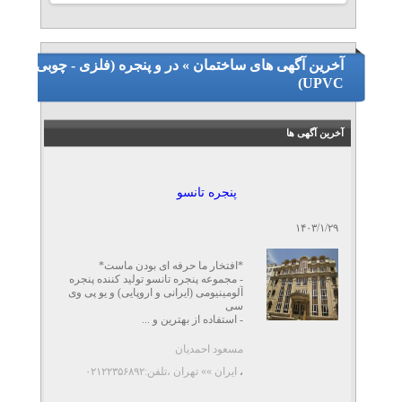
آخرین آگهی های ساختمان » در و پنجره (فلزی - چوبی -
UPVC)
آخرین آگهی ها
پنجره تانسو
۱۴۰۳/۱/۲۹
*افتخار ما حرفه ای بودن ماست*
- مجموعه پنجره تانسو تولید کننده پنجره
آلومینیومی (ایرانی و اروپایی) و یو پی وی
سی
- استفاده از بهترین و ...
مسعود احمدیان
،
ایران »» تهران
،تلفن:۰۲۱۲۲۳۵۶۸۹۲