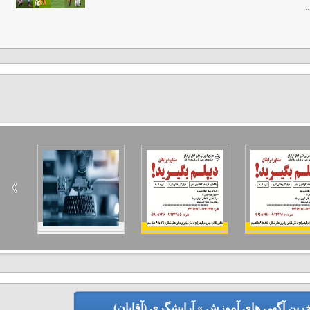
.
خرین آگهی های آموزش » آرایشگری (آقایان)