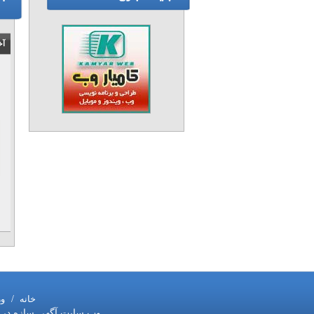
آخ
۱
خانه
/
و
وب سایت آگهی سازه در ست