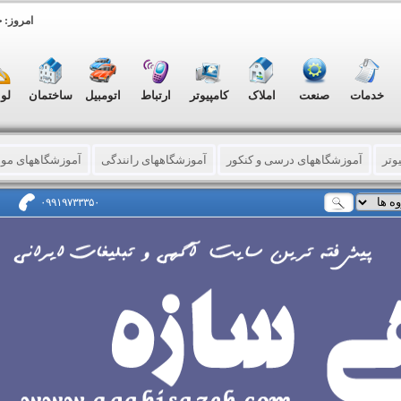
امروز: جمعه, ۱۶
خدمات
صنعت
املاک
کامپیوتر
ارتباط
اتومبیل
ساختمان
لو
وتر
آموزشگاههای درسی و کنکور
آموزشگاههای رانندگی
آموزشگاههای مو
امپیوتر
تدریس خصوصی دروس پایه
تدریس خصوصی رانندگی
تدریس خ
۰۹۹۱۹۷۳۳۳۵۰
 ای
دروس و پروژه های دانشگاهی
آرایشگری (آقایان)
آرایشگری (بانوان)
معماری و دکوراسیون داخلی
رشته های ورزشی
هنرهای‌زیبا
بازیگری