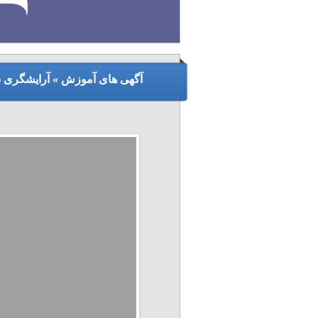
آگهی های آموزش » آرایشگری (آ