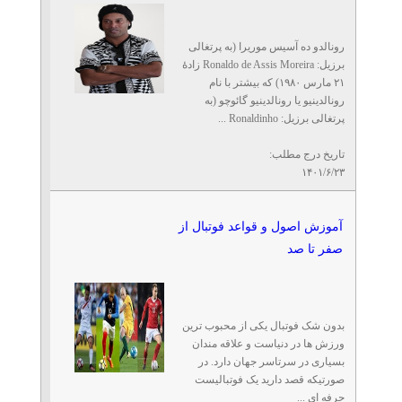
رونالدو ده آسیس موریرا (به پرتغالی
برزیل: Ronaldo de Assis Moreira زادهٔ
۲۱ مارس ۱۹۸۰) که بیشتر با نام
رونالدینیو یا رونالدینیو گائوچو (به
پرتغالی برزیل: Ronaldinho ...
تاریخ درج مطلب:
۱۴۰۱/۶/۲۳
آموزش اصول و قواعد فوتبال از
صفر تا صد
بدون شک فوتبال یکی از محبوب ترین
ورزش ها در دنیاست و علاقه مندان
بسیاری در سرتاسر جهان دارد. در
صورتیکه قصد دارید یک فوتبالیست
حرفه ای ...