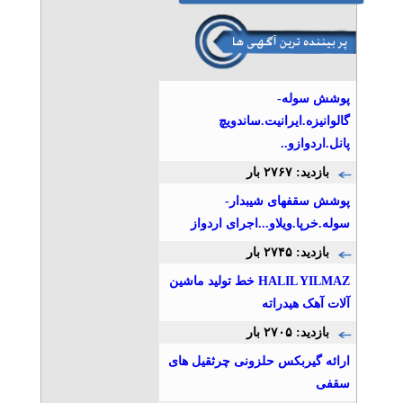
مرکز زبان قانون
تلفن: ۰۹۳۵۴۹۸۲۳۳۰
QLC
پوشش سوله-
گالوانیزه.ایرانیت.ساندویچ
پانل.اردوازو..
آموزش فتوشاپ در تبریز
بازدید: ۲۷۶۷ بار
تلفن: ۰۴۱۴۱۶۴
آموزشگاه آپادانا
پوشش سقفهای شیبدار-
سوله.خرپا.ویلاو...اجرای اردواز
بازدید: ۲۷۴۵ بار
آموزش ICDL در تبریز-مدرک
HALIL YILMAZ خط تولید ماشین
ICDL در تبریز
تلفن: ۰۴۱۴۱۶۴
آلات آهک هیدراته
آموزشگاه آپادانا
بازدید: ۲۷۰۵ بار
ارائه گیربکس حلزونی چرثقیل های
آموزشگاه تدریس خصوصی
سقفی
صائب