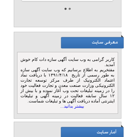
آموزش بازرگانی خارجی و
ترخیص کالا
تلفن: ۰۹۱۹۶۳۱۸۷۶۹
مهندس صحرانورد
آموزشگاه آرایشگری مردانه
صدرا ارومیه
تلفن: ۰۹۱۹۰۳۹۷۷۰۱
کاربر گرامی به وب سایت آگهی سازه دات کام خوش
سیامک کسرایی
آمدید.
مفتخریم به اطلاع برسانیم که وب سایت آگهی سازه
به طور رسمی از تاریخ ۱۳۹۱/۴/۱۸ با دریافت نماد
تدریس خصوصی دروس کنکور
اعتماد الکترونیک از طرف مرکز توسعه تجارت
الکترونیکی وزارت صنعت معدن و تجارت فعالیت خود
رشته انسانی
را در زمینه تبلیغات تحت وب آغاز نموده و با بیش از
تلفن: ۰۹۳۰۹۴۳۷۵۳۱
۱۲ سال سابقه فعالیت در زمینه آگهی و تبلیغات
قرائی
اینترنتی آماده دریافت آگهی ها و تبلیغات شماست.
بیشتر بدانید...
آموزش خوشنویسی و
زیبانویسی با خودکار و مداد
تلفن: ۰۹۱۳۸۰۴۹۷۰۴
مجید شهیدی