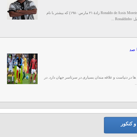
رونالدو ده آسیس موریرا (به پرتغالی برزیل: Ronaldo de Assis Moreira زادهٔ ۲۱ مارس ۱۹۸۰) که بیشتر با نام
 ...
 صد
 در دنیاست و علاقه مندان بسیاری در سرتاسر جهان دارد. در
.
 کنکور