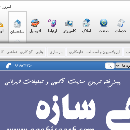
امروز: جمعه, ۱۶
خدمات
صنعت
املاک
کامپیوتر
ارتباط
اتومبیل
لو
ساختمان
ف
ایزولاسیون و آسفالت - عایقکاری
بازسازی
بنایی - گچ کاری - نقاشی - ک
اری
تیرچه
لوله بازکنی - تخلیه چاه - رفع نم - حفاری چاه
خدمات سازه های ب
۰۹۹۱۹۷۳۳۳۵۰
ن - اسکلت
کامپوزیت
کفسابی – نماشویی
لوازم ساختمانی
ماشین آلا
ازی
خدمات تزئیناتی و دکوارسیون
آسانسور - بالابر
آیفون تصویری
استخ
تاسیسات فنی
درب و کرکره اتوماتیک
سیستم های حفاظتی - دوربین مداربس
اسیساتی
آهنگری و جوشکاری
پارتیشن - پارکت - کفپوش
پرده
تزئینات د