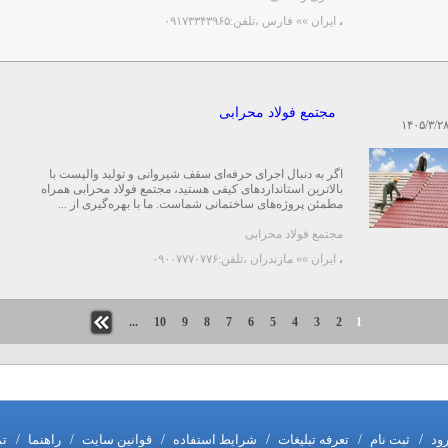
،
ایران »» فارس
،تلفن:۰۹۱۷۳۳۴۳۹۶۵
مجتمع فولاد محرابی
۱۴۰۵/۳/۲
اگر به دنبال اجرای حرفه‌ای سقف شیروانی و تولید والپست با
بالاترین استانداردهای کیفی هستید، مجتمع فولاد محرابی همراه
مطمئن پروژه‌های ساختمانی شماست. ما با بهره‌گیری از ...
مجتمع فولاد محرابی
،
ایران »» مازندران
،تلفن:۰۹۰۰۷۷۷۰۷۷۶
...
10
9
8
7
6
5
4
3
2
1
رود
/
ثبت نام
/
تعرفه تبلیغات
/
شرایط استفاده
/
قوانین سایت
/
راهنما
/
تم