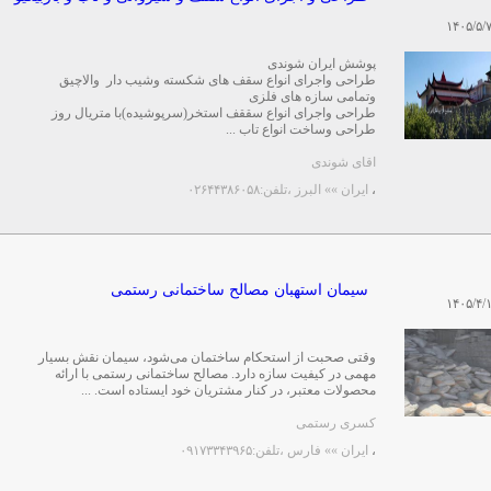
۱۴۰۵/۵/
پوشش ایران شوندی
طراحی واجرای انواع سقف های شکسته وشیب دار والاچیق
وتمامی سازه های فلزی
طراحی واجرای انواع سققف استخر(سرپوشیده)با متریال روز
طراحی وساخت انواع تاب ...
اقای شوندی
،
ایران »» البرز
،تلفن:۰۲۶۴۴۳۸۶۰۵۸
سیمان استهبان مصالح ساختمانی رستمی
۱۴۰۵/۴/
وقتی صحبت از استحکام ساختمان می‌شود، سیمان نقش بسیار
مهمی در کیفیت سازه دارد. مصالح ساختمانی رستمی با ارائه
محصولات معتبر، در کنار مشتریان خود ایستاده است. ...
کسری رستمی
،
ایران »» فارس
،تلفن:۰۹۱۷۳۳۴۳۹۶۵