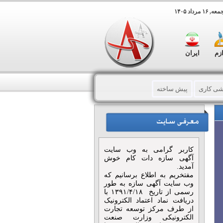
 مرداد ۱۴۰۵
ازم
ایران
اشی کاری
پیش ساخته
تنی
داربست
ت ساختمانی
مصالح ساختمانی
کاربر گرامی به وب سایت
ر – سونا - جکوزی
آگهی سازه دات کام خوش
آمدید.
مفتخریم به اطلاع برسانیم که
ته
کانال سازی
وب سایت آگهی سازه به طور
رسمی از تاریخ ۱۳۹۱/۴/۱۸ با
دریافت نماد اعتماد الکترونیک
اخلی
از طرف مرکز توسعه تجارت
الکترونیکی وزارت صنعت