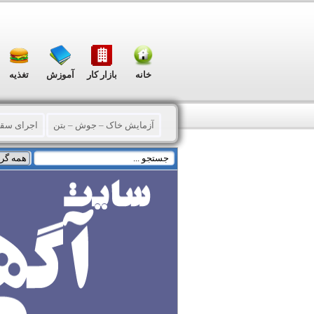
خانه
بازار کار
آموزش
تغذیه
آزمایش خاک – جوش – بتن
اجرای سق
پیمانکاری
تخریب - خاکبرداری و گودبرد
سقف و دیوار کاذب
سوله
فونداسیو
مقاوم سازی
نقشه – نظارت
نما س
اعلام و اطفاء حریق
برق و الکترونیک
گرمایشی – سرمایشی
سایر خدمات ت