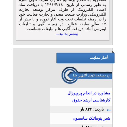
به طور رسمی از تاریخ ۱۳۹۱/۴/۱۸ با دریافت نماد
مشاوره و بازدید رایگان
اعتماد الکترونیک از طرف مرکز توسعه تجارت
الکترونیکی وزارت صنعت معدن و تجارت فعالیت خود
امنیتی- موسسه حفاظتی
را در زمینه تبلیغات تحت وب آغاز نموده و با بیش از
تلفن: ۰۲۱۸۹۳۱۰-۰۹۱۲۱۰۸۶۴۹۰
۱۲ سال سابقه فعالیت در زمینه آگهی و تبلیغات
موسسه حفاظتی و مراقبتی
اینترنتی آماده دریافت آگهی ها و تبلیغات شماست.
» آگهی برنزی (توان ۱)
بیشتر بدانید...
اسکورت و حمل پول یا اشیای
قیمتی
تلفن: ۰۲۱۸۹۳۱۰-۰۹۱۲۱۰۸۶۴۹۰
موسسه حفاظتی و مراقبتی
» آگهی برنزی (توان ۱)
وکیل مهاجرت و اقامت
بین‌المللی – دادگستر نصر
تلفن: ۰۲۱۸۹۳۱۰-۰۲۱۸۸۷۹۷۱۹۴-۰۲۱۸۸۷۹۶۳۱۱-۰۲۱۸۸۷۹۷۱۵
مشاوره در انجام پروپوزال
موسسه حقوقی دادگستر نصر
کارشناسی ارشد حقوق
» آگهی برنزی (توان ۱)
بازدید: ۸۲۴ بار
کیش فرصت طلایی دی ماه
تلفن: ۰۹۱۷۶۹۹۸۸۰۷
شير پنوماتيک سامسون
نسیم کشتگر