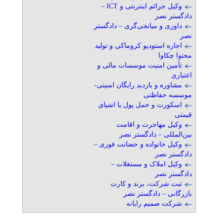
تلفن: ۰۳۱-۳۶۶۴۵۴۳۳
وکیل جرائم اینترنتی و ICT –
پایا توسعه
دادگستر نصر
داوری و میانجی‌گری – دادگستر
نصر
اجاره استودیو کروماکی و تولید
کفی طبی سفارشی برای
محتوا چکاوا
درمان خار پاشنه در شهرک
تأمین امنیت موسسات مالی و
غرب
اعتباری
تلفن: ۰۲۱۴۶۲۹۱۷۴۶
مشاوره و بازدید رایگان امنیتی-
کلینیک سلامت پا کهن | کهن فوت
موسسه حفاظتی
اسکورت و حمل پول یا اشیای
اسکن پا و آنالیز بیومکانیک
قیمتی
ویژه ورزشکاران در گیشا
وکیل مهاجرت و اقامت
تلفن: ۰۲۱۴۶۲۹۱۷۴۶
بین‌المللی – دادگستر نصر
کلینیک سلامت پا کهن
وکیل خانواده و حضانت فوری –
دادگستر نصر
وکیل املاک و مستغلات –
تشخیص کوتاهی پا با اسکن ۳
دادگستر نصر
بعدی در گیشا
ثبت شرکت، برند و کارت
تلفن: ۰۲۱۴۶۲۹۱۷۴۶
بازرگانی – دادگستر نصر
کلینیک سلامت پا کهن
شرکت صمیم رایانه