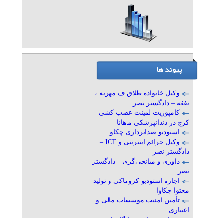
دادگستر نصر
تلفن: ۰۲۱۸۹۳۱۰-۰۲۱۸۸۷۹۷۱۹۴-۰۲۱۸۸۷۹۶۳۱۱-۰۲۱۸۸۷۹۷۱۵
موسسه حقوقی دادگستر نصر
» آگهی برنزی (توان ۱)
ثبت شرکت، برند و کارت
بازرگانی – دادگستر نصر
تلفن: ۰۲۱۸۹۳۱۰-۰۲۱۸۸۷۹۷۱۹۴-۰۲۱۸۸۷۹۶۳۱۱-۰۲۱۸۸۷۹۷۱۵
موسسه حقوقی دادگستر نصر
وکیل خانواده طلاق ف مهریه ،
» آگهی برنزی (توان ۱)
نفقه – دادگستر نصر
کامپوزیت لمینت عصب کشی
مشاور ایزو در اصفهان
کرج در دندانپزشکی ماهانا
تلفن: ۰۳۱-۳۶۶۴۵۴۳۳
استودیو صدابرداری چکاوا
پایا توسعه
وکیل جرائم اینترنتی و ICT –
دادگستر نصر
داوری و میانجی‌گری – دادگستر
نصر
کفی طبی سفارشی برای
اجاره استودیو کروماکی و تولید
درمان خار پاشنه در شهرک
محتوا چکاوا
غرب
تأمین امنیت موسسات مالی و
تلفن: ۰۲۱۴۶۲۹۱۷۴۶
اعتباری
کلینیک سلامت پا کهن | کهن فوت