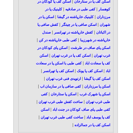
|
اسکن کف پا در ستارخان
اسکن کف پا کودکان در
|
|
کوهسار
کفی طبی در صادقیه
کلینیک پا در
|
|
مرزداران
کلینیک خارپاشنه در گیشا
اسکن پا در
|
|
شهران
اسکن صافی پا در چیتگر
کفش صافی پا
|
|
در اکباتان
کفش خارپاشنه در تهرانسر
صندل
|
|
خارپاشنه در شهرزیبا
کفی طبی خارپاشنه در کن
|
اسکن پای صاف در طرشت
اسکن پای کودکان در
|
|
غرب تهران
اسکن کف پا در غرب تهران
اسکن
|
کف پا سعادت اباد
کفی طبی با اسکن پا در سعادت
|
|
|
اباد
اسکن کف پا پونک
اسکن کف پا تهرانسر
|
|
اسکن کف پا گیشا
ارتوپدی فنی غرب تهران
|
|
اسکن پا مرزداران
کفی صافی پا در سازمان اب
|
|
اسکن پا شهرک غرب
اسکن پا ستارخان
کفی
|
|
طبی غرب تهران
ساخت کفش طبی غرب تهران
|
کفی طبی پای صاف کودکان در جنت اباد
اسکن
|
|
کف پا یوسف اباد
ساخت کفی طبی غرب تهران
|
اسکن کف پا در جمالزاده