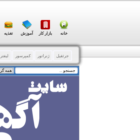
خانه
بازار کار
آموزش
تغذیه
جرثقیل
ژنراتور
کمپرسور
لیفتر
برش کاری آهن آلات
برق صنعتی
صن
صنایع پلاستیکی
خم و پانچ ورق
صنای
کانکس-کانتینر-کاروان-ساندوچ پانل
موا
الکترونیک
آب و فاضلاب
نساجی