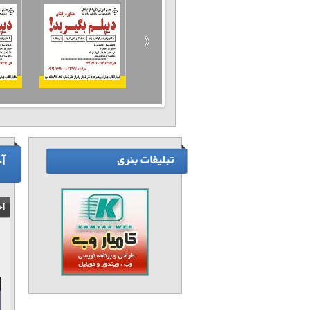
آ
آخ
۱