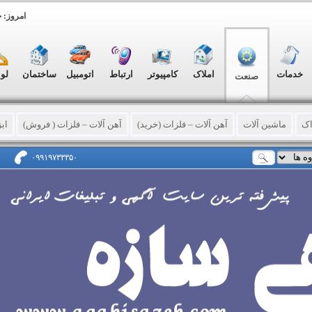
امروز: جمعه, ۱۶
خدمات
املاک
کامپیوتر
ارتباط
اتومبیل
ساختمان
لو
صنعت
اک
ماشین آلات
آهن آلات – فلزات (خرید)
آهن آلات – فلزات ( فروش)
اب
ایع چوبی
بسته بندی کالا
سری کاری – پرسکاری - تراشکاری
کشاورزی – دا
۰۹۹۱۹۷۳۳۳۵۰
ع فلزی
سیلو – مخزن – تانکر
سند بلاست
ضایعات صنعتی
قالب سازی
د شیمیایی و معدنی
مزایده و مناقصه
ابزار و یراق
کارخانه
ماشین سازی
انبارداری و نگهداری کالا
نصب و تعمیر
لوله و اتصالات صنعتی
سایر خدمات 