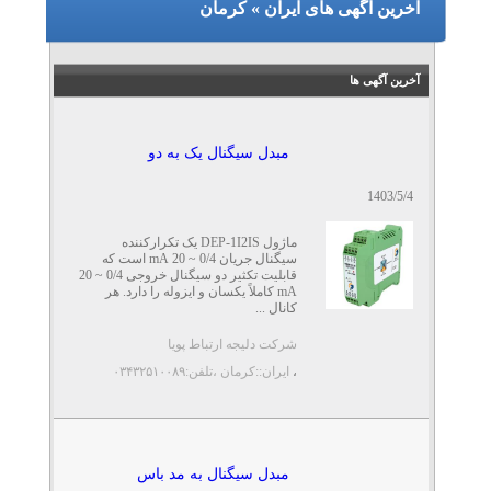
آخرین آگهی های ایران » کرمان
آخرین آگهی ها
مبدل سیگنال یک به دو
1403/5/4
ماژول DEP-1I2IS یک تکرارکننده
سیگنال جریان 0/4 ~ 20 mA است که
قابلیت تکثیر دو سیگنال خروجی 0/4 ~ 20
mA کاملاً یکسان و ایزوله را دارد. هر
کانال ...
شرکت دلیجه ارتباط پویا
،
ایران::کرمان
،تلفن:۰۳۴۳۲۵۱۰۰۸۹
مبدل سیگنال به مد باس