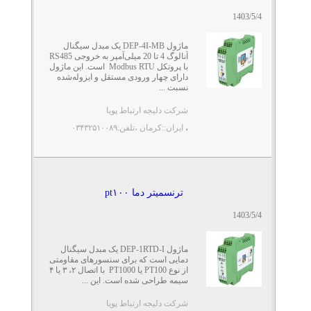
1403/5/4
ماژول DEP-4I-MB یک مبدل سیگنال
آنالوگ 4 تا 20 میلی‌آمپر به خروجی RS485
با پروتکل Modbus RTU است. این ماژول
دارای چهار ورودی مستقل و ایزوله‌شده
نسبت ...
شرکت دلیجه ارتباط پویا
،
ایران::کرمان
،تلفن:۰۳۴۳۲۵۱۰۰۸۹
ترنسمیتر دما pt۱۰۰
1403/5/4
ماژول DEP-1RTD-I یک مبدل سیگنال
دمایی است که برای سنسورهای مقاومتی
از نوع PT100 یا PT1000 با اتصال ۲، ۳ یا ۴
سیمه طراحی شده است. این ...
شرکت دلیجه ارتباط پویا