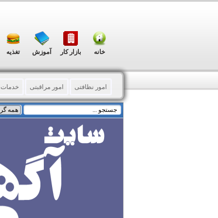
خانه
بازار کار
آموزش
تغذیه
امور نظافتی
امور مراقبتی
خدمات 
مالی – حسابداری - اداری
ترجمه - دارا
تعمیرات
پزشکی و زیبایی
خدمات د
فیش (خرید - فروش)
تایپ – فتوکپی - 
توزیع اوراق تبلیغاتی
چاپ فلکسی و بنر 
چاپ و تبلیغات (گوناگون)
ثبت و رتبه بن