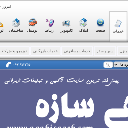
امروز: جمعه, ۱۶
صنعت
املاک
کامپیوتر
ارتباط
اتومبیل
ساختمان
لو
خدمات
منزل
سیر و سفر
خدمات مسافرتی
خدمات بازرگانی
توزیع و پخش کالا
لترجمه
مشاوره حقوقی - فردی - سازمانی
ماشینهای اداری
آرایشی - بهداش
۰۹۹۱۹۷۳۳۳۵۰
رمانی
باربری (حمل لوازم و اثاثه)
خدمات ورزشی
سرویس خصوصی
فر
پرینت
چاپ نایلون و نایلکس
خدمات چاپ
کاغذ – مقوا – فیلم باطله
مهر و
و کارت ویزیت
حکاکی و برش لیزری
خدمات نمایشگاهی
عکاسی - فیلمساز
دی شرکتها
خدمات تفریحی
دامپزشکی