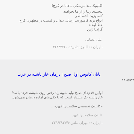
❗️کلینیک دندانپزشکی ماهانا در کرج❗️
لبخندی زیبا را از ما بخواهید
کامپوزیت اقساطی
انواع برند کامپوزیت زیبایی دندان و لمینت در مطهری کرج
خط لبخند
گرادیا ژاپن
...
علی عطایی
،
ایران »» البرز
،تلفن:۰۲۶۳۴۴۷۶۰۰۶
پایان کابوس اول صبح | درمان خار پاشنه در غرب
۱۴۰۵/۳/
اولین قدم‌های صبح نباید شبیه راه رفتن روی شیشه خرده باشد!
خار پاشنه یک هشدار است که با کفی‌های آماده درمان نمی‌شود.
«کلینیک تخصصی سلامت پا کهن» ...
کلینک سلامت پا کهن
،
ایران »» تهران
،تلفن:۰۲۱۴۶۲۹۱۷۴۶