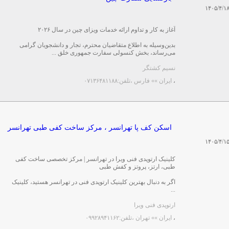
۱۴۰۵/۴/۱
آغاز به کار و تداوم ارائه خدمات ویزای چین در سال ۲۰۲۶
بدین‌وسیله به اطلاع متقاضیان محترم، تجار و دانشجویان گرامی
می‌رساند، بخش کنسولی سفارت جمهوری خلق ...
نسیم کشتگر
،
ایران »» فارس
،تلفن:۰۷۱۳۶۴۸۱۱۸۸
اسکن کف پا تهرانسر ، مرکز ساخت کفی طبی تهرانسر
۱۴۰۵/۴/۱
کلینیک ارتوپدی فنی ویرا در تهرانسر | مرکز تخصصی ساخت کفی
طبی، ارتز، پروتز و کفش طبی
اگر به دنبال بهترین کلینیک ارتوپدی فنی در تهرانسر هستید، کلینیک
...
ارتوپدی فنی ویرا
،
ایران »» تهران
،تلفن:۰۹۹۲۸۹۴۱۱۶۲