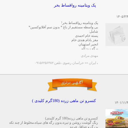
پک ویتامینه رواقساط بخر
۱۴۰۵/۳/
پک ویتامینه رواقساط بخر!
بی واسطه مستقیم از باغ * بدون سم آفلاتوکسین*
شامل:
پسته خام احمدی
مغز بادام هندی خام
انجیر استهبان
برگه زرد آلو
مویز ...
مهدی مرادی
،
ایران »» خراسان رضوی
،تلفن:۰۹۱۵۶۲۵۶۳۸۲
کنسرو تن ماهی زرده (180گرم کلیدی )
۱۴۰۱/۱۱/
کنسرو تن ماهی زرده(180 گرم کلیدی)
رنگ گوشت روشن و تیره،بدون رگه های سیاه،مخلوط از چند تکه
بزرگ و حداقل خرده