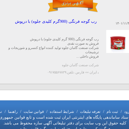
رب گوجه فرنگی (900گرم کلیدی جلوه) با درپوش
۱۴۰۱/۱۱/
رب گوجه فرنگی (900 گرم کلیدی جلوه) با درپوش
فروش به صورت نقدی
شرکت صنعت گامان جلوه تولید کننده انواع کنسرو و شوریجات و
ترشیجات
فروش داخلی ...
شرکت صنعت گامان جلوه
،
ایران »» فارس
،تلفن:۰۹۱۷۵۵۶۷۸۲۹
رود
/
ثبت نام
/
تعرفه تبلیغات
/
شرایط استفاده
/
قوانین سایت
/
راهنما
/
تم
اد ساماندهی پایگاه های اینترنتی ایران ثبت شده است و تابع قوانین جمهوری
کلیه حقوق این وب سایت برای دفتر تبلیغاتی آگهی سازه محفوظ می باشد.
هرگونه کپی برداری از محتوای سایت پیگرد قانونی دارد.