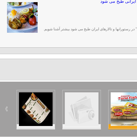
ا" در رستورانها و تالارهای ایران طبخ می شود بیشتر آشنا شویم.