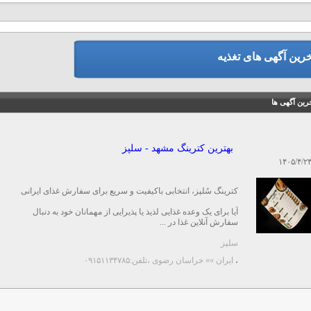
خرین آگهی های تغذیه
رین آگهی ها
بهترین کترینگ مشهد - سلپز
۱۴۰۵/۴/۲
کترینگ سُلپز، انتخابی باکیفیت و سریع برای سفارش غذای ایرانی
آیا برای یک وعده غذایی لذیذ یا پذیرایی از مهمانان خود به دنبال
سفارش آنلاین غذا در ...
سلپز
،
ایران »» خراسان رضوی
،تلفن:۰۹۱۵۱۱۳۴۷۸۵