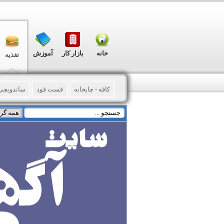
خانه
بازار کار
آموزش
تغذیه
کافه - چایخانه
فست فود
ساندویچی
تهیه غذا - کترینگ
گوشت و محصولات گ