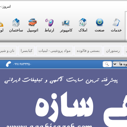
امروز: جمعه, ۱۶
خدمات
صنعت
املاک
کامپیوتر
ارتباط
اتومبیل
ساختمان
لو
رستوران
بستنی و فالوده
مواد پروتئینی - لبنیات
کبابسرا
نان و شیر
وشتی
مرغ و ماهی و محصولات مرتبط
میوه و تره بار
خشکبار
جگرکی ها
۰۹۹۱۹۷۳۳۳۵۰