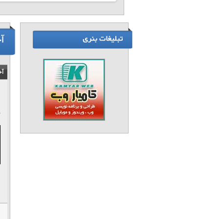
آ
آخ
۴