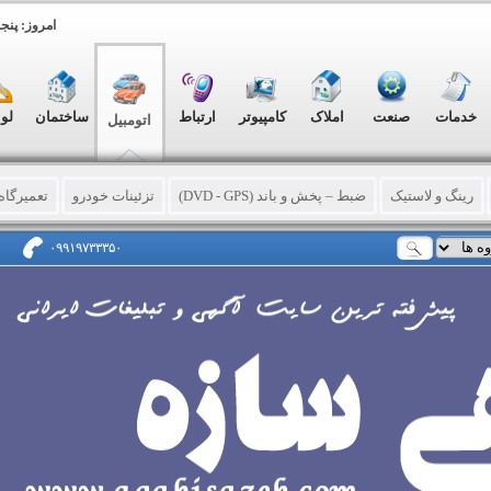
امروز: پنجشنبه, ۱۵ 
خدمات
صنعت
املاک
کامپیوتر
ارتباط
ساختمان
لو
اتومبیل
رینگ و لاستیک
ضبط – پخش و باند (DVD - GPS)
تزئینات خودرو
تعمیرگاه
ش گیری
تصادفی و فرسوده
نمایشگاه اتومبیل
اجاره وسیله نقلیه
حواله 
۰۹۹۱۹۷۳۳۳۵۰
موتور سیکلت
وانت
کامیون
اتوبوس- مینی بوس - ون
تاکسی
کامی