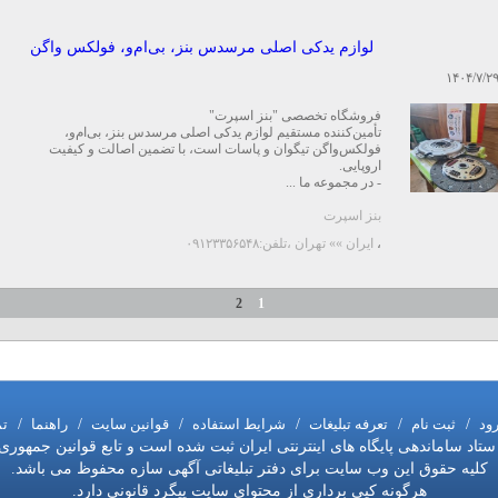
لوازم یدکی اصلی مرسدس بنز، بی‌ام‌و، فولکس واگن
۱۴۰۴/۷/۲
فروشگاه تخصصی "بنز اسپرت"
تأمین‌کننده مستقیم لوازم یدکی اصلی مرسدس بنز، بی‌ام‌و،
فولکس‌واگن تیگوان و پاسات است، با تضمین اصالت و کیفیت
اروپایی.
- در مجموعه ما ...
بنز اسپرت
،
ایران »» تهران
،تلفن:۰۹۱۲۳۳۵۶۵۴۸
2
1
رود
/
ثبت نام
/
تعرفه تبلیغات
/
شرایط استفاده
/
قوانین سایت
/
راهنما
/
تم
اد ساماندهی پایگاه های اینترنتی ایران ثبت شده است و تابع قوانین جمهوری
کلیه حقوق این وب سایت برای دفتر تبلیغاتی آگهی سازه محفوظ می باشد.
هرگونه کپی برداری از محتوای سایت پیگرد قانونی دارد.