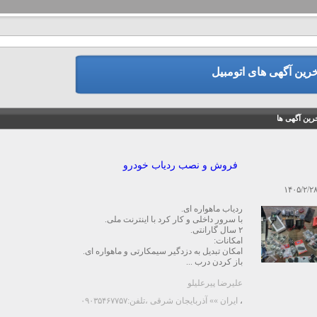
خرین آگهی های اتومبیل
رین آگهی ها
فروش و نصب ردیاب خودرو
۱۴۰۵/۲/۲
ردیاب ماهواره ای.
با سرور داخلی و کار کرد با اینترنت ملی.
۲ سال گارانتی.
امکانات:
امکان تبدیل به دزدگیر سیمکارتی و ماهواره ای.
باز کردن درب ...
علیرضا پیرعلیلو
،
ایران »» آذربایجان شرقی
،تلفن:۰۹۰۳۵۴۶۷۷۵۷