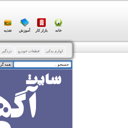
خانه
بازار کار
آموزش
تغذیه
لوازم یدکی
قطعات خودرو
دزدگیر
شیشه اتومبیل
کارواش – شستشو و خ
خدمات جانبی خودرو
فروش قسطی
دست دوم خارجی
صفر کیلومتر