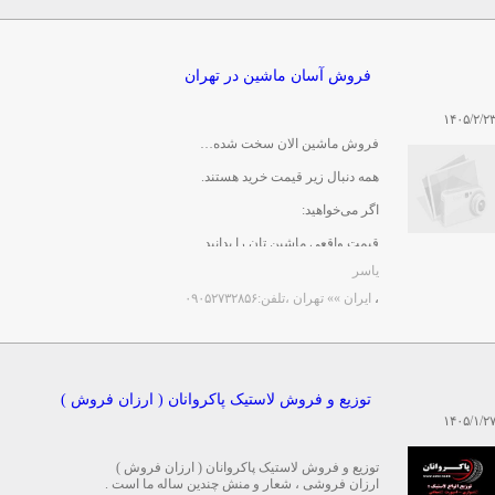
فروش آسان ماشین در تهران
۱۴۰۵/۲/۲
فروش ماشین الان سخت شده…
همه دنبال زیر قیمت خرید هستند.
اگر می‌خواهید:
قیمت واقعی ماشین تان را بدانید
کارشناسی انجام شود
یاسر
و کمتر درگیر تماس و ...
،
ایران »» تهران
،تلفن:۰۹۰۵۲۷۳۲۸۵۶
توزیع و فروش لاستیک پاکروانان ( ارزان فروش )
۱۴۰۵/۱/۲
توزیع و فروش لاستیک پاکروانان ( ارزان فروش )
ارزان فروشی ، شعار و منش چندین ساله ما است .