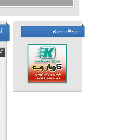
آ
آخ
۸