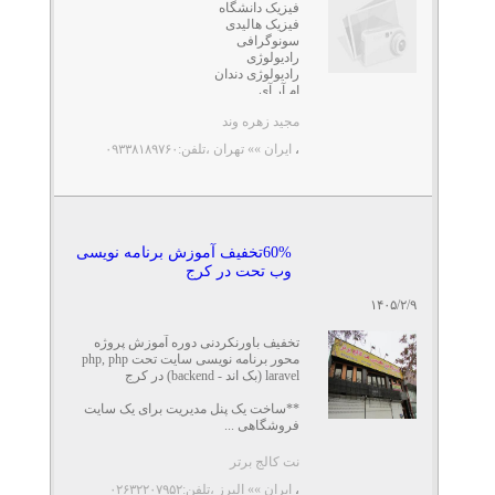
فیزیک دانشگاه
فیزیک هالیدی
سونوگرافی
رادیولوژی
رادیولوژی دندان
ام آر آی
دزیمتری
مجید زهره وند
فیزیک
پزشکی هسته ای
،
ایران »» تهران
،تلفن:۰۹۳۳۸۱۸۹۷۶۰
فیزیک هالیدی
سونوگرافی
رادیولوژی
رادیولوژی ...
60%تخفیف آموزش برنامه نویسی
وب تحت در کرج
۱۴۰۵/۲/۹
تخفیف باورنکردنی دوره آموزش پروژه
محور برنامه نویسی سایت تحت php, php
laravel (بک اند - backend) در کرج
**ساخت یک پنل مدیریت برای یک سایت
فروشگاهی ...
نت کالج برتر
،
ایران »» البرز
،تلفن:۰۲۶۳۲۲۰۷۹۵۲