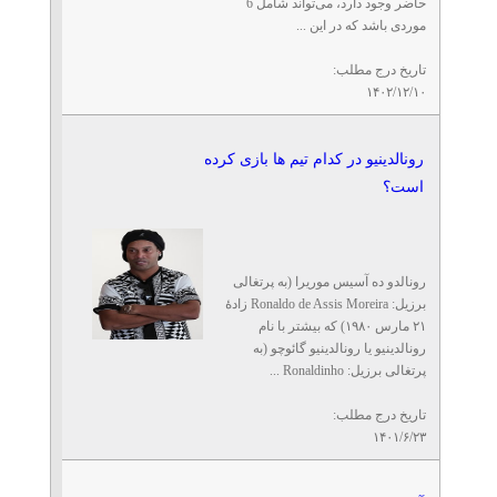
حاضر وجود دارد، می‌تواند شامل 6
موردی باشد که در این ...
تاریخ درج مطلب:
۱۴۰۲/۱۲/۱۰
رونالدینیو در کدام تیم ها بازی کرده
است؟
رونالدو ده آسیس موریرا (به پرتغالی
برزیل: Ronaldo de Assis Moreira زادهٔ
۲۱ مارس ۱۹۸۰) که بیشتر با نام
رونالدینیو یا رونالدینیو گائوچو (به
پرتغالی برزیل: Ronaldinho ...
تاریخ درج مطلب:
۱۴۰۱/۶/۲۳