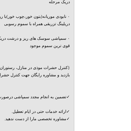
دریک مرحله
۰ نابودی موریانه(بتون خور،چوب خور)با 
دریلینگ تزریقی همراه با سموم رسوبی
۰ سمپاشی سوسک های ریز و درشت دریک
قوی ترین سموم موجود
{کنترل حشرات موذی در منازل، رستوران، 
بازدید و مشاوره رایگان جهت کنترل حشر
✓تضمین به انجام مجدد سمپاشی درصورت 
✓ارائه خدمات حتی در ایام تعطیل.
✓مشاوره تخصصی مارا از دست ندهید.