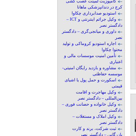
کامپوزیت لمینت عصب کشی
کرج در دندانپزشکی ماهانا
استودیو صدابرداری چکاوا
وکیل جرائم اینترنتی و ICT –
دادگستر نصر
داوری و میانجی‌گری – دادگستر
نصر
اجاره استودیو کروماکی و تولید
محتوا چکاوا
تأمین امنیت موسسات مالی و
اعتباری
مشاوره و بازدید رایگان امنیتی-
موسسه حفاظتی
اسکورت و حمل پول یا اشیای
قیمتی
وکیل مهاجرت و اقامت
بین‌المللی – دادگستر نصر
وکیل خانواده و حضانت فوری –
دادگستر نصر
وکیل املاک و مستغلات –
دادگستر نصر
ثبت شرکت، برند و کارت
بازرگانی – دادگستر نصر