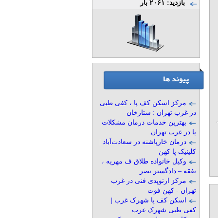
بازدید: ۲۰۶۱ بار
مرکز اسکن کف پا ، کفی طبی
در غرب تهران : ستارخان
بهترین خدمات درمان مشکلات
پا در غرب تهران
درمان خارپاشنه در سعادت‌آباد |
کلینیک پا کهن
وکیل خانواده طلاق ف مهریه ،
نفقه – دادگستر نصر
مرکز ارتوپدی فنی در غرب
تهران - کهن فوت
اسکن کف پا شهرک غرب |
کفی طبی شهرک غرب