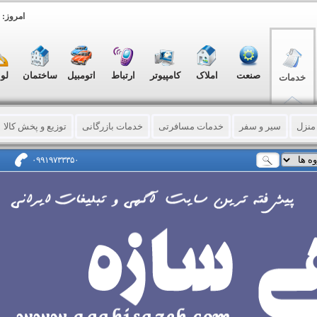
امروز: شنبه, ۷
صنعت
املاک
کامپیوتر
ارتباط
اتومبیل
ساختمان
لو
خدمات
منزل
سیر و سفر
خدمات مسافرتی
خدمات بازرگانی
توزیع و پخش کالا
لترجمه
مشاوره حقوقی - فردی - سازمانی
ماشینهای اداری
آرایشی - بهداش
۰۹۹۱۹۷۳۳۳۵۰
رمانی
باربری (حمل لوازم و اثاثه)
خدمات ورزشی
سرویس خصوصی
فر
پرینت
چاپ نایلون و نایلکس
خدمات چاپ
کاغذ – مقوا – فیلم باطله
مهر و
و کارت ویزیت
حکاکی و برش لیزری
خدمات نمایشگاهی
عکاسی - فیلمساز
دی شرکتها
خدمات تفریحی
دامپزشکی