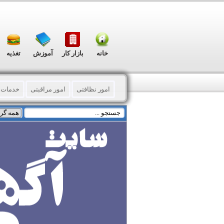
خانه
بازار کار
آموزش
تغذیه
امور نظافتی
امور مراقبتی
خدمات 
مالی – حسابداری - اداری
ترجمه - دارا
تعمیرات
پزشکی و زیبایی
خدمات د
فیش (خرید - فروش)
تایپ – فتوکپی - 
توزیع اوراق تبلیغاتی
چاپ فلکسی و بنر 
چاپ و تبلیغات (گوناگون)
ثبت و رتبه بن