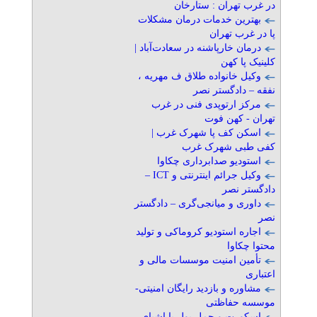
در غرب تهران : ستارخان
» آگهی برنزی (توان ۲)
بهترین خدمات درمان مشکلات
پا در غرب تهران
اجاره استودیو کروماکی و
درمان خارپاشنه در سعادت‌آباد |
تولید محتوا چکاوا
کلینیک پا کهن
تلفن: ۰۹۱۲۱۰۲۴۸۰۸
وکیل خانواده طلاق ف مهریه ،
محراب چکاوک آوا
نفقه – دادگستر نصر
» آگهی برنزی (توان ۱)
مرکز ارتوپدی فنی در غرب
تهران - کهن فوت
تأمین امنیت موسسات مالی و
اسکن کف پا شهرک غرب |
اعتباری
کفی طبی شهرک غرب
تلفن: ۰۲۱۸۹۳۱۰-۰۹۱۲۱۰۸۶۴۹۰
استودیو صدابرداری چکاوا
موسسه حفاظتی و مراقبتی
وکیل جرائم اینترنتی و ICT –
» آگهی برنزی (توان ۱)
دادگستر نصر
داوری و میانجی‌گری – دادگستر
مشاوره و بازدید رایگان
نصر
امنیتی- موسسه حفاظتی
اجاره استودیو کروماکی و تولید
تلفن: ۰۲۱۸۹۳۱۰-۰۹۱۲۱۰۸۶۴۹۰
محتوا چکاوا
موسسه حفاظتی و مراقبتی
تأمین امنیت موسسات مالی و
» آگهی برنزی (توان ۱)
اعتباری
مشاوره و بازدید رایگان امنیتی-
اسکورت و حمل پول یا اشیای
موسسه حفاظتی
قیمتی
اسکورت و حمل پول یا اشیای