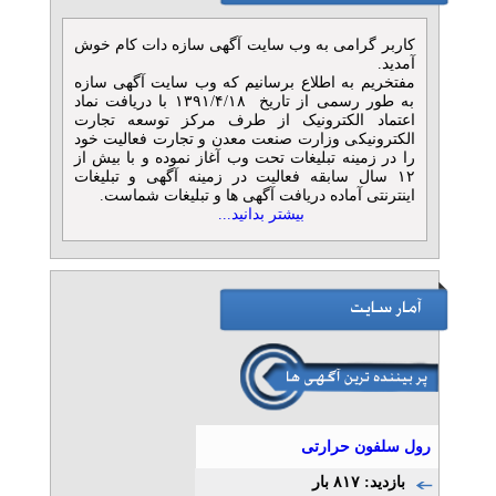
مشکلات پا در غرب تهران
تلفن: ۰۲۱۴۶۲۹۱۷۴۶
کاربر گرامی به وب سایت آگهی سازه دات کام خوش
Kohan foot clinic
آمدید.
» آگهی نقره ای (توان ۶)
مفتخریم به اطلاع برسانیم که وب سایت آگهی سازه
به طور رسمی از تاریخ ۱۳۹۱/۴/۱۸ با دریافت نماد
درمان خارپاشنه در سعادت‌آباد
اعتماد الکترونیک از طرف مرکز توسعه تجارت
الکترونیکی وزارت صنعت معدن و تجارت فعالیت خود
| کلینیک پا کهن
را در زمینه تبلیغات تحت وب آغاز نموده و با بیش از
تلفن: ۰۲۱۴۶۲۹۱۷۴۶
۱۲ سال سابقه فعالیت در زمینه آگهی و تبلیغات
کهن فوت
اینترنتی آماده دریافت آگهی ها و تبلیغات شماست.
» آگهی نقره ای (توان ۶)
بیشتر بدانید...
وکیل خانواده طلاق ف مهریه ،
نفقه – دادگستر نصر
تلفن: ۰۲۱۸۹۳۱۰-۰۲۱۸۸۷۹۷۱۹۴-۰۲۱۸۸۷۹۶۳۱۱-۰۹۱۲۱۰۸۶۴۹۰
موسسه حقوقی دادگستر نصر
» آگهی برنزی (توان ۳)
مرکز ارتوپدی فنی در غرب
تهران - کهن فوت
تلفن: ۰۲۱۴۶۲۹۱۷۴۶
رول سلفون حرارتی
ارتوپدی فنی کهن غرب تهران
» آگهی برنزی (توان ۲)
بازدید: ۸۱۷ بار