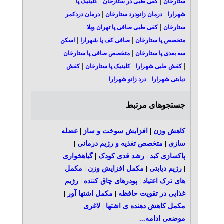
|
|
ستارخان
کفی طبی در ستارخان
کلینیک پا
|
|
شهرارا
درمان زانودرد ستارخان
درمان دردکمر
|
|
ستارخان
کفی طبی صافی پا تهران ویلا
|
|
متخصص پا ستارخان
صافی کف پا شهرارا
اسکن
|
سه بعدی پا ستارخان
متخصص صافی پا ستارخان
|
|
|
کفش طبی شهرارا
کلینیک پا ستارخان
کفش
|
|
دیابتی شهرارا
درد زانو شهرارا
جستجوهای مرتبط
کاهش وزن
|
افزایش سوخت و ساز
|
عضله
سازی
|
متخصص تغذیه و رژیم درمانی
|
پاکسازی کبد
|
رشد قدی کودک
|
گیاهخواری
|
رژیم دیابتی
|
مکمل افزایش وزن
|
مکمل
های ترک اعتیاد
|
پودرهای چاق کننده
|
رژیم
غذایی در تقویت حافظه
|
مکمل اشتها آور
|
مکمل کاهش دهنده ی اشتها
|
لاغری
موضعی
ادامه...