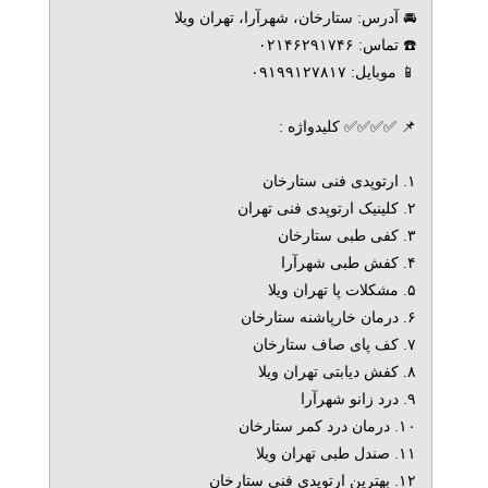
🚘 آدرس: ستارخان، شهرآرا، تهران ویلا
☎️ تماس: ۰۲۱۴۶۲۹۱۷۴۶
📱 موبایل: ۰۹۱۹۹۱۲۷۸۱۷
📌 ✅✅✅✅ کلیدواژه :
۱. ارتوپدی فنی ستارخان
۲. کلینیک ارتوپدی فنی تهران
۳. کفی طبی ستارخان
۴. کفش طبی شهرآرا
۵. مشکلات پا تهران ویلا
۶. درمان خارپاشنه ستارخان
۷. کف پای صاف ستارخان
۸. کفش دیابتی تهران ویلا
۹. درد زانو شهرآرا
۱۰. درمان درد کمر ستارخان
۱۱. صندل طبی تهران ویلا
۱۲. بهترین ارتوپدی فنی ستارخان