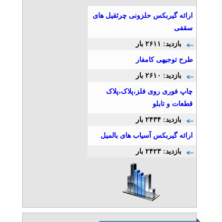
تلفن: ۰۲۱۷۶۲۱۷۵۵۵
ارائه گیربکس حلزونی چرثقیل های
آبتین
سقفی
بازدید: ۲۶۱۱ بار
قالب سازی و تزریق پلاستیک
تلفن: ۰۲۱۷۶۲۱۷۵۵۵
طرح توجیهی کامفار
آبتین
بازدید: ۲۶۱۰ بار
چاپ فوری روی فلز،پلاک،پلاک
قطعات و تابلو
طراحی، ساخت، اجرا پل
معلق
بازدید: ۲۴۳۴ بار
تلفن: ۰۹۱۲۵۰۲۴۰۸۶
ارائه گیربکس آسیاب های بالمیل
شرکت پاسارگاد
بازدید: ۲۴۲۳ بار
برش لیزر CNC روتاری آهن
آلات
تلفن: ۰۹۱۲۴۴۹۸۳۴۰
گروه خدمات آرتمیس