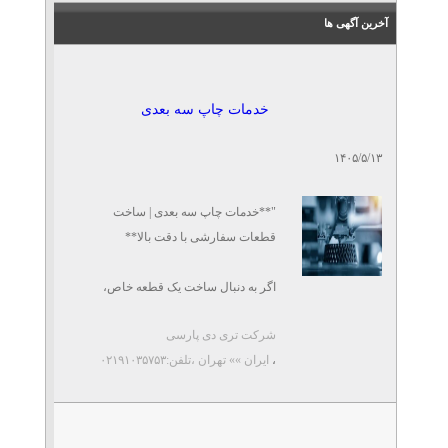
تلفن: ۴۴۰۳۲۰۵۷
آخرین آگهی ها
نيكران بلبرينگ
خدمات چاپ سه بعدی
سختی سنج لاستیک| shore A|
سختی سنج عقربه ای
تلفن: ۰۲۱۴۴۶۷۳۹۸۳
۱۴۰۵/۵/۱۳
میلاد جم
"**خدمات چاپ سه بعدی | ساخت
سختی سنج آلومینیوم| سختی
قطعات سفارشی با دقت بالا**
سنج ورق آلومینیوم
تلفن: ۰۲۱۴۴۶۷۳۹۸۳
اگر به دنبال ساخت یک قطعه خاص،
میلاد جم
نمونه اولیه، ماکت یا محصول سفارشی
شرکت تری دی پارسی
هستید، خدمات چاپ سه ...
سختی سنج بارکول| سختی
،
ایران »» تهران
،تلفن:۰۲۱۹۱۰۳۵۷۵۳
سنج کامپوزیت
تلفن: ۰۲۱۴۴۶۷۳۹۸۳
میلاد جم