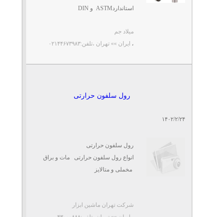
استانداردASTM و DIN
دقت نوع عقربه ای آن۱HA
میلاد جم
دقت ...
،
ایران »» تهران
،تلفن:۰۲۱۴۴۶۷۳۹۸۳
رول سلفون حرارتی
۱۴۰۲/۲/۲۴
رول سلفون حرارتی
انواع رول سلفون حرارتی مات و براق
مخملی و متالایز
دورو جرقه گیری شده
شرکت تهران ماشین ابزار
،
ایران »» تهران
،تلفن:۴۳۰۰۰۸۸۸