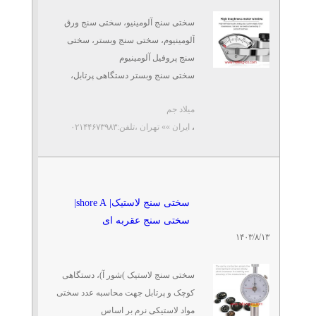
میلاد جم
سختی سنج آلومینیو، سختی سنج ورق
آلومینیوم، سختی سنج وبستر، سختی
نیروسنج کششی فشاری|
سنج پروفیل آلومینیوم
نیروسنج عقربه ای
تلفن: ۰۹۳۳۴۱۴۵۲۱۶
سختی سنج وبستر دستگاهی پرتابل،
میلاد جم
سریع، با دقت بالا مناسب جهت سنجش
میلاد جم
سختی ...
،
ایران »» تهران
،تلفن:۰۲۱۴۴۶۷۳۹۸۳
سختی سنج لاستیک| shore A|
سختی سنج عقربه ای
۱۴۰۳/۸/۱۳
سختی سنج لاستیک )شور آ)، دستگاهی
کوچک و پرتابل جهت محاسبه عدد سختی
مواد لاستیکی نرم بر اساس