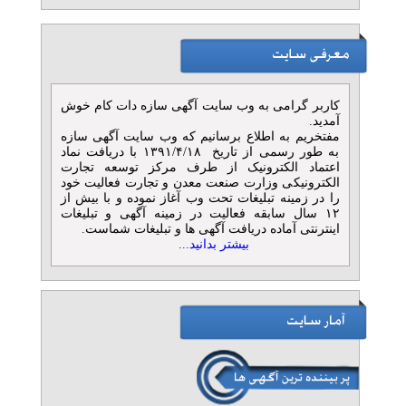
» آگهی برنزی (توان ۲)
مرجع تخصصی تأمین آهن‌آلات
ساختمانی و صنعتی
تلفن: ۰۲۱۵۴۱۰۳
کاربر گرامی به وب سایت آگهی سازه دات کام خوش
آهن پرایس
آمدید.
» آگهی برنزی (توان ۱)
مفتخریم به اطلاع برسانیم که وب سایت آگهی سازه
به طور رسمی از تاریخ ۱۳۹۱/۴/۱۸ با دریافت نماد
فروش و تامین لوله‌، اتصالات،
اعتماد الکترونیک از طرف مرکز توسعه تجارت
الکترونیکی وزارت صنعت معدن و تجارت فعالیت خود
فلنج و شیرآلات
را در زمینه تبلیغات تحت وب آغاز نموده و با بیش از
تلفن: ۰۲۱۴۴۶۲۶۴۲۸
۱۲ سال سابقه فعالیت در زمینه آگهی و تبلیغات
تامین پروژه ایرانیان
اینترنتی آماده دریافت آگهی ها و تبلیغات شماست.
بیشتر بدانید...
تزریق پلاستیک قالب پلاستیک
و قطعات هود آشپزخانه
تلفن: ۰۲۱۷۶۲۱۷۵۵۵
آبتین
قطعه سازی و قالب سازی
درگروه تولیدی صنعتی آبتین