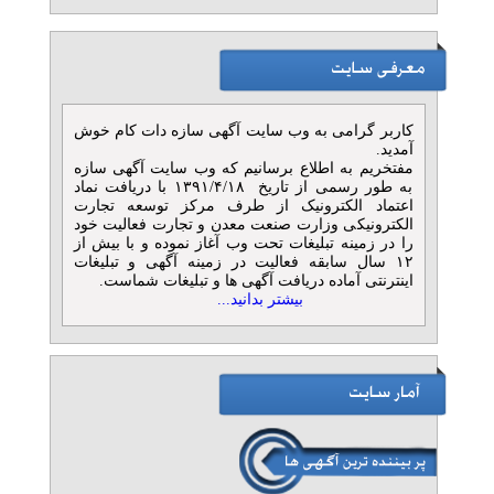
کلینیک کهن
» آگهی طلائی (توان ۹)
بهترین خدمات درمان
مشکلات پا در غرب تهران
تلفن: ۰۲۱۴۶۲۹۱۷۴۶
کاربر گرامی به وب سایت آگهی سازه دات کام خوش
Kohan foot clinic
آمدید.
» آگهی نقره ای (توان ۶)
مفتخریم به اطلاع برسانیم که وب سایت آگهی سازه
به طور رسمی از تاریخ ۱۳۹۱/۴/۱۸ با دریافت نماد
درمان خارپاشنه در سعادت‌آباد
اعتماد الکترونیک از طرف مرکز توسعه تجارت
الکترونیکی وزارت صنعت معدن و تجارت فعالیت خود
| کلینیک پا کهن
را در زمینه تبلیغات تحت وب آغاز نموده و با بیش از
تلفن: ۰۲۱۴۶۲۹۱۷۴۶
۱۲ سال سابقه فعالیت در زمینه آگهی و تبلیغات
کهن فوت
اینترنتی آماده دریافت آگهی ها و تبلیغات شماست.
» آگهی نقره ای (توان ۶)
بیشتر بدانید...
اسکن کف پا شهرک غرب |
کفی طبی شهرک غرب
تلفن: ۰۲۱۴۶۲۹۱۷۴۶
کهن فوت
» آگهی برنزی (توان ۲)
مرکز ارتوپدی فنی در غرب
تهران - کهن فوت