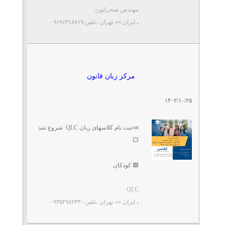
مهندس صحرانورد
...
،
ایران »» تهران
،تلفن:۰۹۱۹۶۳۱۸۷۶۹
مرکز زبان قانون
۱۴۰۲/۱۰/۲۵
📣ثبت نام کلاسهای زبان QLC شروع شد
💥
🟩 کودکان
🟦نوجوانان
QLC
🟥بزرگسالان
،
ایران »» تهران
،تلفن:۰۹۳۵۴۹۸۲۳۳۰
🔷مکالمه