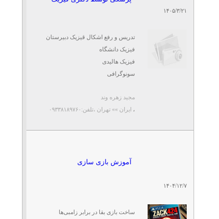
۱۴۰۵/۳/۲۱
تدریس و رفع اشکال قیزیک دبیرستان
فیزیک دانشگاه
فیزیک هالیدی
سونوگرافی
رادیولوژی
مجید زهره وند
رادیولوژی دندان
،
ایران »» تهران
،تلفن:۰۹۳۳۸۱۸۹۷۶۰
ام آر آی
دزیمتری
فیزیک
پزشکی هسته ای
فیزیک هالیدی
آموزش بازی سازی
سونوگرافی
رادیولوژی
۱۴۰۴/۱۲/۷
رادیولوژی ...
ساخت بازی‌ بقا در برابر زامبی‌ها