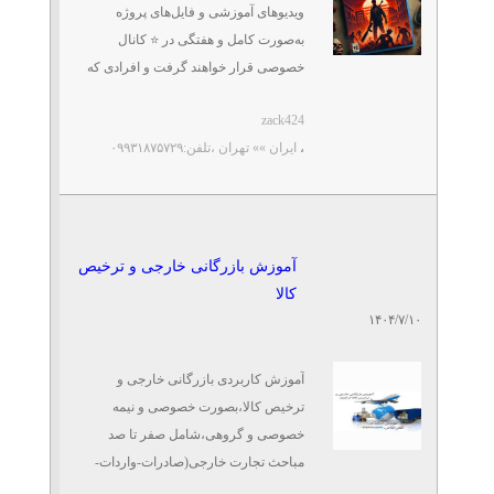
ویدیوهای آموزشی و فایل‌های پروژه
به‌صورت کامل و هفتگی در ⭐️ کانال
خصوصی قرار خواهند گرفت و افرادی که
دوره را خریداری ...
zack424
،
ایران »» تهران
،تلفن:۰۹۹۳۱۸۷۵۷۲۹
آموزش بازرگانی خارجی و ترخیص
کالا
۱۴۰۴/۷/۱۰
آموزش کاربردی بازرگانی خارجی و
ترخیص کالا،بصورت خصوصی و نیمه
خصوصی و گروهی،شامل صفر تا صد
مباحث تجارت خارجی(صادرات-واردات-
ترانزیت) و نحوه ترخیص کالا از گمرک و