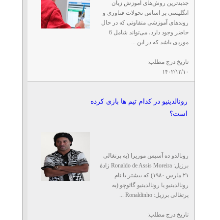
جدیدترین روش‌های آموزش زبان
انگلیسی بر اساس تحولات فناوری و
روند‌های آموزشی متفاوتی که در حال
حاضر وجود دارد، می‌تواند شامل 6
موردی باشد که در این ...
تاریخ درج مطلب:
۱۴۰۲/۱۲/۱۰
رونالدینیو در کدام تیم ها بازی کرده
است؟
رونالدو ده آسیس موریرا (به پرتغالی
برزیل: Ronaldo de Assis Moreira زادهٔ
۲۱ مارس ۱۹۸۰) که بیشتر با نام
رونالدینیو یا رونالدینیو گائوچو (به
پرتغالی برزیل: Ronaldinho ...
تاریخ درج مطلب: