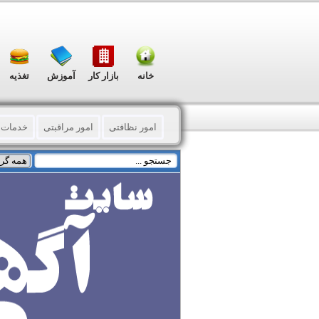
خانه
بازار کار
آموزش
تغذیه
امور نظافتی
امور مراقبتی
خدمات 
مالی – حسابداری - اداری
ترجمه - دارا
تعمیرات
پزشکی و زیبایی
خدمات د
فیش (خرید - فروش)
تایپ – فتوکپی - 
توزیع اوراق تبلیغاتی
چاپ فلکسی و بنر 
چاپ و تبلیغات (گوناگون)
ثبت و رتبه بن