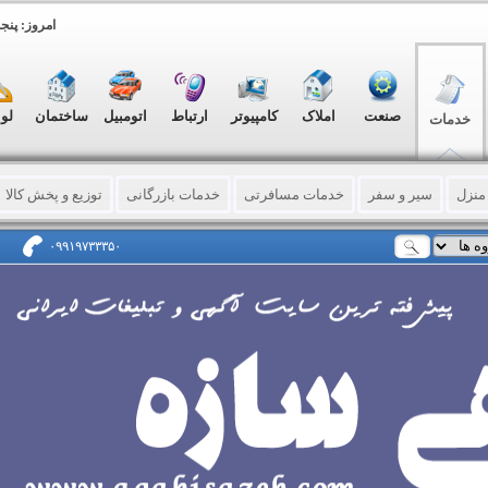
امروز: پنجشنبه, ۱۵ 
صنعت
املاک
کامپیوتر
ارتباط
اتومبیل
ساختمان
لو
خدمات
منزل
سیر و سفر
خدمات مسافرتی
خدمات بازرگانی
توزیع و پخش کالا
لترجمه
مشاوره حقوقی - فردی - سازمانی
ماشینهای اداری
آرایشی - بهداش
۰۹۹۱۹۷۳۳۳۵۰
رمانی
باربری (حمل لوازم و اثاثه)
خدمات ورزشی
سرویس خصوصی
فر
پرینت
چاپ نایلون و نایلکس
خدمات چاپ
کاغذ – مقوا – فیلم باطله
مهر و
و کارت ویزیت
حکاکی و برش لیزری
خدمات نمایشگاهی
عکاسی - فیلمساز
دی شرکتها
خدمات تفریحی
دامپزشکی