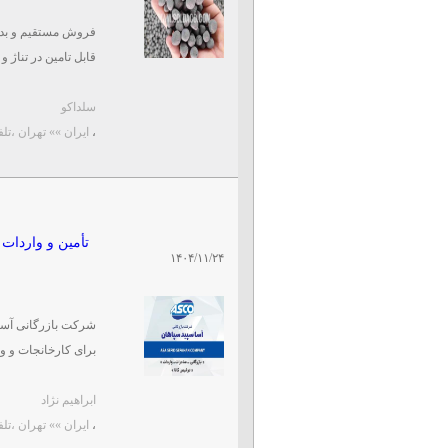
فروش مستقیم و بد
قابل تامین در تناژ و ع
درصد خلوص بالا
سلداکو
سلداکو تامین کننده 
،
ایران »» تهران
،تلفن:۶۲۵
تأمین و واردات
۱۴۰۴/۱۱/۲۴
شرکت بازرگانی آسا س
برای کارخانجات و وا
ابراهیم نژاد
،
ایران »» تهران
،تلفن:۷۴۰