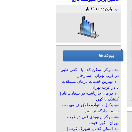
بازدید: ۱۱۱۰ بار
مرکز اسکن کف پا ، کفی طبی
در غرب تهران : ستارخان
بهترین خدمات درمان مشکلات
پا در غرب تهران
درمان خارپاشنه در سعادت‌آباد |
کلینیک پا کهن
وکیل خانواده طلاق ف مهریه ،
نفقه – دادگستر نصر
مرکز ارتوپدی فنی در غرب
تهران - کهن فوت
اسکن کف پا شهرک غرب |