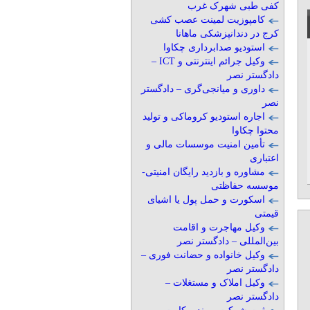
کفی طبی شهرک غرب
کامپوزیت لمینت عصب کشی
کرج در دندانپزشکی ماهانا
استودیو صدابرداری چکاوا
وکیل جرائم اینترنتی و ICT –
دادگستر نصر
داوری و میانجی‌گری – دادگستر
نصر
اجاره استودیو کروماکی و تولید
محتوا چکاوا
تأمین امنیت موسسات مالی و
اعتباری
مشاوره و بازدید رایگان امنیتی-
موسسه حفاظتی
اسکورت و حمل پول یا اشیای
قیمتی
وکیل مهاجرت و اقامت
بین‌المللی – دادگستر نصر
وکیل خانواده و حضانت فوری –
دادگستر نصر
وکیل املاک و مستغلات –
دادگستر نصر