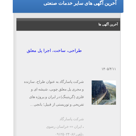
آخرین آگهی های سایر خدمات صنعتی
ارائه خدمات خم‌کاری و
برش‌کاری روتاری
آخرین آگهی ها
تلفن: ۰۹۱۲۴۴۹۸۳۴۰
گروه خدمات آرنمیس
طراحی، ساخت، اجرا پل معلق
تدوین طرح توجیهی و
امکان‌سنجی
تلفن: ۰۹۱۳۵۳۳۵۱۴۴-۰۳۱۳۶۴۱۱۲۲۳-۰۹۱۹۴۰۹۶۵۰۹
۱۴۰۵/۴/۱۱
شرکت آرمان نگار اسپادان
شرکت پاسارگاد به عنوان طراح، سازنده
تدوین نقشه‌راه و
و مجری پل معلق چوبی، شیشه ای و
سندراهبردی(استراتژیک)
فلزی (گریتینگ) در ایران و پروژه های
تلفن: ۰۹۱۳۵۳۳۵۱۴۴-۰۳۱۳۶۴۱۱۲۲۳-۰۹۱۹۴۰۹۶۵۰۹
تفریحی و توریستی از قبیل؛ بانجی ...
شرکت آرمان نگار اسپادان
شرکت پاسارگاد
زمان‌سنجی و کارسنجی و
،
ایران »» خراسان رضوی
بالانس خطوط تولید
،تلفن:۰۹۱۲۵۰۲۴۰۸۶