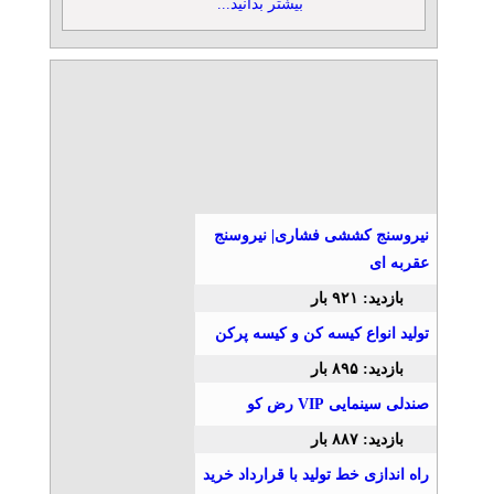
» آگهی برنزی (توان ۲)
بیشتر بدانید...
مرجع تخصصی تأمین آهن‌آلات
ساختمانی و صنعتی
تلفن: ۰۲۱۵۴۱۰۳
آهن پرایس
» آگهی برنزی (توان ۱)
خدمات چاپ سه بعدی
تلفن: ۰۲۱۹۱۰۳۵۷۵۳
شرکت تری دی پارسی
نیروسنج کششی فشاری| نیروسنج
عقربه ای
بازدید: ۹۲۱ بار
فروش و تامین لوله‌، اتصالات،
فلنج و شیرآلات
تولید انواع کیسه کن و کیسه پرکن
تلفن: ۰۲۱۴۴۶۲۶۴۲۸
بازدید: ۸۹۵ بار
تامین پروژه ایرانیان
صندلی سینمایی VIP رض کو
بازدید: ۸۸۷ بار
تزریق پلاستیک قالب پلاستیک
و قطعات هود آشپزخانه
راه اندازی خط تولید با قرارداد خرید
تلفن: ۰۲۱۷۶۲۱۷۵۵۵