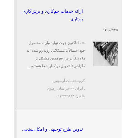
فروش تجهیزات استیل دارویی
با کیفیت بالا
ارائه خدمات خم‌کاری و برش‌کاری
تلفن: ۰۹۹۰۳۷۰۰۳۴۹
روتاری
عبدی
۱۴۰۵/۳/۲۵
قایق های پدالی فایبرگلاس
حتما تاکنون جهت تولید واراِئه محصول
زرین کار
تلفن: ۰۹۱۳۱۰۱۹۴۶۶
خود احتمالاً با مشکلاتی روبه ‌رو شده اید
ایوب شریفی
ما دقیقاً برای رفع همین مشکل از
طراحی تا تحویل در کنار شما هستیم ...
تولید انواع سرسره و وسایل
گروه خدمات آرنمیس
بازی پارک ها و پارک آبی
تلفن: ۰۹۱۳۱۰۱۹۴۶۶
،
ایران »» خراسان رضوی
ایوب شریفی
،تلفن:۰۹۱۲۴۴۹۸۳۴۰
انواع گلدان های شهری پایه
دار و طبقاتی فایبرگلاس
تلفن: ۰۹۱۳۱۰۱۹۴۶۶
تدوین طرح توجیهی و امکان‌سنجی
ایوب شریفی