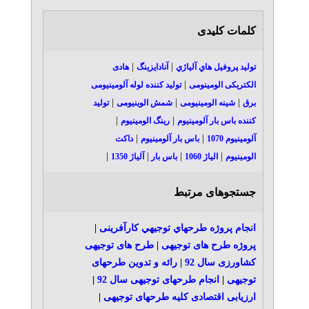
کلمات کلیدی
|
|
توليد پروفيل هاي آلياژي
آنادایزینگ
هادی
|
الکتریکی الومینومی
تولید کننده لوله آلومینیومی
|
|
|
برق
شینه الومینیومی
شمش الوینیومی
تولید
|
|
کننده باس بار آلومینیوم
رینگ الومینیوم
|
|
آلومینیوم 1070
باس بار آلومینیوم
داکت
|
|
|
|
الومینیوم
الیاژ 1060
باس بار
آلیاژ 1350
جستجوهای مرتبط
انجام پروژه طرحهاي توجيهي کارآفرينی
|
پروژه طرح های توجیهی
|
طرح های توجیهی
کشاورزی سال 92
|
رائه و تدوین طرحهای
توجیهی
|
انجام طرحهای توجیهی سال 92
|
ارزیابی اقتصادی کلیه طرحهای توجیهی
|