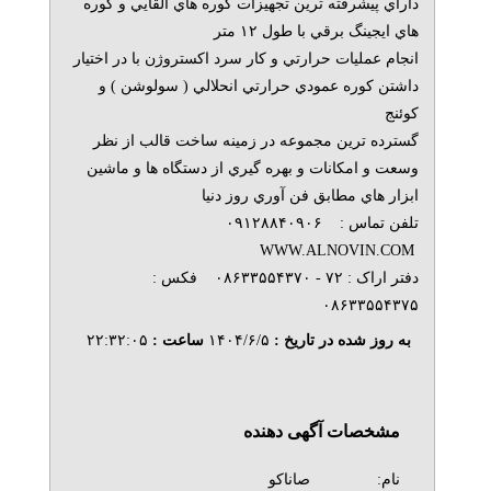
داراي پيشرفته ترين تجهيزات كوره هاي القايي و كوره
هاي ايجينگ برقي با طول ۱۲ متر
انجام عمليات حرارتي و كار سرد اكستروژن با در اختيار
داشتن كوره عمودي حرارتي انحلالي ( سولوشن ) و
كوئنج
گسترده ترين مجموعه در زمينه ساخت قالب از نظر
وسعت و امكانات و بهره گيري از دستگاه ها و ماشين
ابزار هاي مطابق فن آوري روز دنيا
تلفن تماس : ۰۹۱۲۸۸۴۰۹۰۶
WWW.ALNOVIN.COM
دفتر اراک : ۷۲ - ۰۸۶۳۳۵۵۴۳۷۰ فکس :
۰۸۶۳۳۵۵۴۳۷۵
به روز شده در تاریخ :
۱۴۰۴/۶/۵
ساعت :
۲۲:۳۲:۰۵
مشخصات آگهی دهنده
نام:
صاناکو