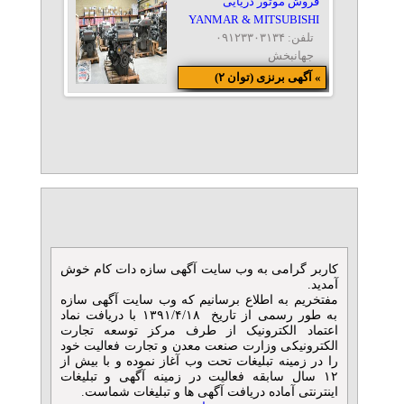
فروش موتور دریایی
YANMAR & MITSUBISHI
تلفن: ۰۹۱۲۳۳۰۳۱۳۴
جهانبخش
» آگهی برنزی (توان ۲)
فروش انواع پمپ
تلفن: ۰۳۱۵۵۵۰۵۴۴۵
آناهیتا پمپ
» آگهی برنزی (توان ۲)
بیل مکانیکی Hyundai 340L
مدل 2026
تلفن: ۰۲۵۳۶۱۵۲
کاربر گرامی به وب سایت آگهی سازه دات کام خوش
بازرگانی بلوچ
آمدید.
» آگهی برنزی (توان ۲)
مفتخریم به اطلاع برسانیم که وب سایت آگهی سازه
به طور رسمی از تاریخ ۱۳۹۱/۴/۱۸ با دریافت نماد
کانکس نگهبانی
اعتماد الکترونیک از طرف مرکز توسعه تجارت
الکترونیکی وزارت صنعت معدن و تجارت فعالیت خود
تلفن: ۰۹۰۵۵۵۶۳۲۴۷
را در زمینه تبلیغات تحت وب آغاز نموده و با بیش از
حسینی
۱۲ سال سابقه فعالیت در زمینه آگهی و تبلیغات
اینترنتی آماده دریافت آگهی ها و تبلیغات شماست.