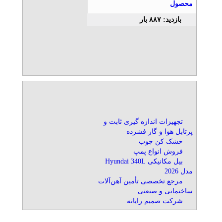
محصول
آبتین
بازدید: ۸۸۷ بار
قطعه سازی و قالب سازی
درگروه تولیدی صنعتی آبتین
تلفن: ۰۲۱۷۶۲۱۷۵۵۵
آبتین
قالب سازی و تزریق پلاستیک
تلفن: ۰۲۱۷۶۲۱۷۵۵۵
آبتین
تجهیزات اندازه گیری ثابت و
پرتابل هوا و گاز فشرده
خشک کن چوب
فروش انواع پمپ
نيكران بلبرينگ
بیل مکانیکی Hyundai 340L
تلفن: ۴۴۰۳۲۰۵۷
مدل 2026
نيكران بلبرينگ
مرجع تخصصی تأمین آهن‌آلات
ساختمانی و صنعتی
شرکت صمیم رایانه
تسمه نقاله لاستیکی ،رولیک