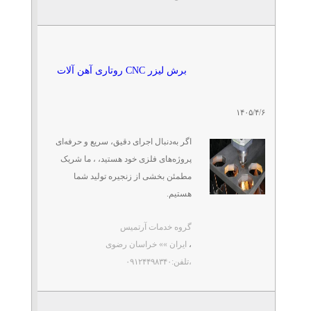
تلفن: ۰۹۱۳۵۳۳۵۱۴۴-۰۳۱۳۶۴۱۱۲۲۳-۰۹۱۹۴۰۹۶۵۰۹
شرکت آرمان نگار اسپادان
آرمان نگار اسپادان ارائه‌دهنده
برش لیزر CNC روتاری آهن آلات
مشاوره مهندسی
تلفن: ۰۹۱۳۵۳۳۵۱۴۴-۰۳۱۳۶۴۱۱۲۲۳-۰۹۱۹۴۰۹۶۵۰۹
شرکت آرمان نگار اسپادان
۱۴۰۵/۴/۶
اگر به‌دنبال اجرای دقیق، سریع و حرفه‌ای
ایستگاه هواشناسی نیروگاه
خورشیدی
پروژه‌های فلزی خود هستید، ، ما شریک
تلفن: ۰۹۱۳۵۸۸۱۹۴۲
مطمئن بخشی از زنجیره تولید شما
شرکت دانش بنیان آیریک صنعت نصف جهان
هستیم.
گروه خدمات آرتمیس
توانمندی‌های فنی مجموعه:
تامین مواداولیه فیلترهوا
کاغذچین شده
،
ایران »» خراسان رضوی
• برش لیزری ...
تلفن: ۰۹۳۳۳۴۳۴۷۰۵
،تلفن:۰۹۱۲۴۴۹۸۳۴۰
صنعتگران سبز