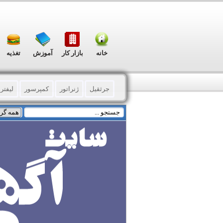
خانه
بازار کار
آموزش
تغذیه
جرثقیل
ژنراتور
کمپرسور
لیفتر
برش کاری آهن آلات
برق صنعتی
صن
صنایع پلاستیکی
خم و پانچ ورق
صنای
کانکس-کانتینر-کاروان-ساندوچ پانل
موا
الکترونیک
آب و فاضلاب
نساجی