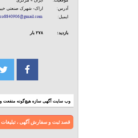
موقعیت:
ایران » مرکزی
آدرس:
اراک- شهرک صنعتی خیرآباد
ایمیل:
بازدید:
۲۷۸
بار
وب سایت آگهی سازه هیچ‌گونه منفعت و م
قصد ثبت و سفارش آگهی ، تبلیغات و بن