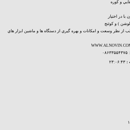
ايي و كوره
با در اختيار
وشن ) و كوئنج
 از نظر وسعت و امكانات و بهره گيري از دستگاه ها و ماشين ابزار هاي
:
۲۳:۰۶:۴۳