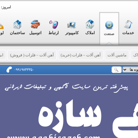
امروز: شنبه, ۷
خدمات
املاک
کامپیوتر
ارتباط
اتومبیل
ساختمان
لو
صنعت
اک
ماشین آلات
آهن آلات – فلزات (خرید)
آهن آلات – فلزات ( فروش)
اب
ایع چوبی
بسته بندی کالا
سری کاری – پرسکاری - تراشکاری
کشاورزی – دا
۰۹۹۱۹۷۳۳۳۵۰
ع فلزی
سیلو – مخزن – تانکر
سند بلاست
ضایعات صنعتی
قالب سازی
د شیمیایی و معدنی
مزایده و مناقصه
ابزار و یراق
کارخانه
ماشین سازی
انبارداری و نگهداری کالا
نصب و تعمیر
لوله و اتصالات صنعتی
سایر خدمات 