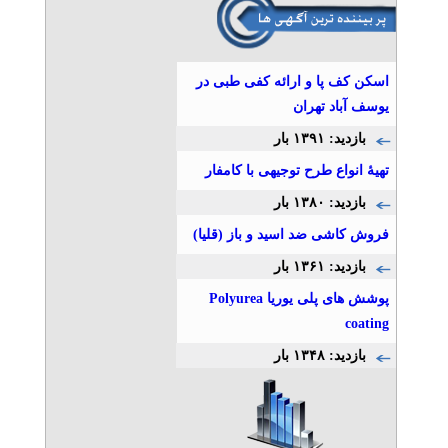
فروش و تامین لوله‌، اتصالات،
فلنج و شیرآلات
تلفن: ۰۲۱۴۴۶۲۶۴۲۸
اسکن کف پا و ارائه کفی طبی در
تامین پروژه ایرانیان
یوسف آباد تهران
بازدید: ۱۳۹۱ بار
تزریق پلاستیک قالب پلاستیک
و قطعات هود آشپزخانه
تهیۀ انواع طرح توجیهی با کامفار
تلفن: ۰۲۱۷۶۲۱۷۵۵۵
بازدید: ۱۳۸۰ بار
آبتین
فروش کاشی ضد اسید و باز (قلیا)
بازدید: ۱۳۶۱ بار
قطعه سازی و قالب سازی
درگروه تولیدی صنعتی آبتین
پوشش های پلی یوریا Polyurea
تلفن: ۰۲۱۷۶۲۱۷۵۵۵
coating
آبتین
بازدید: ۱۳۴۸ بار
قالب سازی و تزریق پلاستیک
تلفن: ۰۲۱۷۶۲۱۷۵۵۵
آبتین