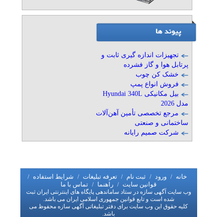
نيكران بلبرينگ
تلفن: ۴۴۰۳۲۰۵۷
نيكران بلبرينگ
تجهیزات اندازه گیری ثابت و
پرتابل هوا و گاز فشرده
خشک کن چوب
فروش انواع پمپ
طراحی، ساخت، اجرا پل
بیل مکانیکی Hyundai 340L
معلق
مدل 2026
تلفن: ۰۹۱۲۵۰۲۴۰۸۶
مرجع تخصصی تأمین آهن‌آلات
شرکت پاسارگاد
ساختمانی و صنعتی
شرکت صمیم رایانه
برش لیزر CNC روتاری آهن
آلات
تلفن: ۰۹۱۲۴۴۹۸۳۴۰
خانه
ورود
ثبت نام
گروه خدمات آرتمیس
تعرفه تبلیغات
شرایط استفاده
/
/
/
/
/
قوانین سایت
راهنما
تماس با ما
/
/
وب سایت آگهی سازه در ستاد ساماندهی پایگاه های اینترنتی ایران ثبت
شده است و تابع قوانین جمهوری اسلامی ایران می باشد.
تسمه نقاله لاستیکی ،رولیک
کلیه حقوق این وب سایت برای دفتر تبلیغاتی آگهی سازه محفوظ می
باشد.
وسایر تجهیزات نوار نقاله