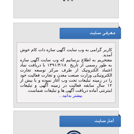
تلفن: ۰۳۱۵۵۵۰۵۴۴۵
آناهیتا پمپ
» آگهی برنزی (توان ۲)
بیل مکانیکی Hyundai 340L
مدل 2026
تلفن: ۰۲۵۳۶۱۵۲
کاربر گرامی به وب سایت آگهی سازه دات کام خوش
بازرگانی بلوچ
آمدید.
» آگهی برنزی (توان ۲)
مفتخریم به اطلاع برسانیم که وب سایت آگهی سازه
به طور رسمی از تاریخ ۱۳۹۱/۴/۱۸ با دریافت نماد
مرجع تخصصی تأمین آهن‌آلات
اعتماد الکترونیک از طرف مرکز توسعه تجارت
الکترونیکی وزارت صنعت معدن و تجارت فعالیت خود
ساختمانی و صنعتی
را در زمینه تبلیغات تحت وب آغاز نموده و با بیش از
تلفن: ۰۲۱۵۴۱۰۳
۱۲ سال سابقه فعالیت در زمینه آگهی و تبلیغات
آهن پرایس
اینترنتی آماده دریافت آگهی ها و تبلیغات شماست.
» آگهی برنزی (توان ۱)
بیشتر بدانید...
خدمات چاپ سه بعدی
تلفن: ۰۲۱۹۱۰۳۵۷۵۳
شرکت تری دی پارسی