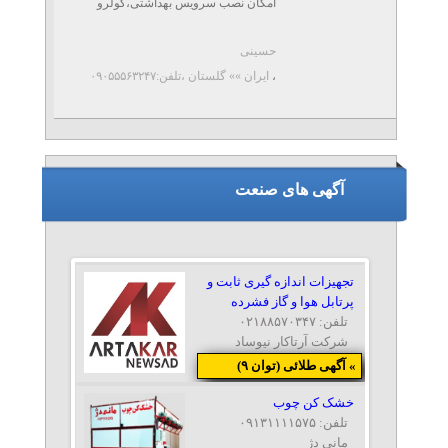
امکان نصب سرویس بهداشتی،کولرو
سایر امکانات سفارشی
حسینی
موارد استفاده:مناسب برای پروژه های
،
ایران »» گلستان
،تلفن:۰۹۰۵۵۵۶۳۲۴۷
ساختمانی ،نگهبانی
شرایط:کانکس نو،ساخت طبق ...
آگهی های صنعت
تجهیزات اندازه گیری ثابت و
پرتابل هوا و گاز فشرده
تلفن: ۰۲۱۸۸۵۷۰۳۴۷
شرکت آرتاکار نیوساد
» آگهی طلائی (توان ۹)
خشک کن چوب
تلفن: ۰۹۱۳۱۱۱۱۵۷۵
مانی دژ