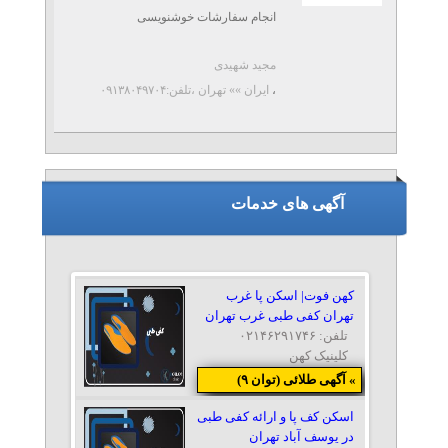
انجام سفارشات خوشنویسی
CALLIGRAPHY دراسرع وقت و با
مجید شهیدی
کیفیت ؛ ...
،
ایران »» تهران
،تلفن:۰۹۱۳۸۰۴۹۷۰۴
آگهی های خدمات
کهن فوت| اسکن پا غرب
تهران کفی طبی غرب تهران
تلفن: ۰۲۱۴۶۲۹۱۷۴۶
کلینیک کهن
» آگهی طلائی (توان ۹)
اسکن کف پا و ارائه کفی طبی
در یوسف آباد تهران