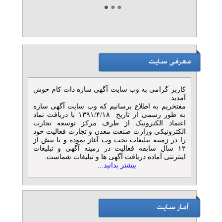
اسکن پا و کفی طبی بریانک
نواب جیحون-کلینیک کهن
تلفن: ۰۲۱۴۶۲۹۱۷۴۶
کلینیک کهن
» آگهی طلائی (توان ۹)
بهترین خدمات درمان
مشکلات پا در غرب تهران
تلفن: ۰۲۱۴۶۲۹۱۷۴۶
کاربر گرامی به وب سایت آگهی سازه دات کام خوش
Kohan foot clinic
آمدید.
» آگهی نقره ای (توان ۶)
مفتخریم به اطلاع برسانیم که وب سایت آگهی سازه
به طور رسمی از تاریخ ۱۳۹۱/۴/۱۸ با دریافت نماد
درمان خارپاشنه در سعادت‌آباد
اعتماد الکترونیک از طرف مرکز توسعه تجارت
الکترونیکی وزارت صنعت معدن و تجارت فعالیت خود
| کلینیک پا کهن
را در زمینه تبلیغات تحت وب آغاز نموده و با بیش از
تلفن: ۰۲۱۴۶۲۹۱۷۴۶
۱۲ سال سابقه فعالیت در زمینه آگهی و تبلیغات
کهن فوت
اینترنتی آماده دریافت آگهی ها و تبلیغات شماست.
» آگهی نقره ای (توان ۶)
بیشتر بدانید...
وکیل خانواده طلاق ف مهریه ،
نفقه – دادگستر نصر
تلفن: ۰۲۱۸۹۳۱۰-۰۲۱۸۸۷۹۷۱۹۴-۰۲۱۸۸۷۹۶۳۱۱-۰۹۱۲۱۰۸۶۴۹۰
موسسه حقوقی دادگستر نصر