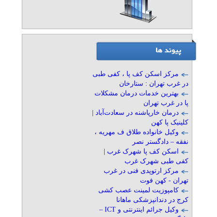
موسسه حقوقی دادگستر نصر
» آگهی برنزی (توان ۲)
داوری و میانجی‌گری –
دادگستر نصر
تلفن: ۰۲۱۸۹۳۱۰-۰۲۱۸۸۷۹۷۱۹۴-۰۲۱۸۸۷۹۶۳۱۱-۰۲۱۸۸۷۹۷۱۵
موسسه حقوقی دادگستر نصر
مرکز اسکن کف پا ، کفی طبی
» آگهی برنزی (توان ۲)
در غرب تهران : ستارخان
بهترین خدمات درمان مشکلات
کلینیک کهن-اسکن پا و کفی
پا در غرب تهران
طبی در تهرانسر
درمان خارپاشنه در سعادت‌آباد |
تلفن: ۰۲۱۴۶۲۹۱۷۴۶
کلینیک پا کهن
کلینیک کهن
وکیل خانواده طلاق ف مهریه ،
» آگهی برنزی (توان ۱)
نفقه – دادگستر نصر
اسکن کف پا شهرک غرب |
ساخت کفی طبی سفارشی با
کفی طبی شهرک غرب
اسکن سه بعدی در گیشا
مرکز ارتوپدی فنی در غرب
تلفن: ۰۲۱۴۶۲۹۱۷۴۶
تهران - کهن فوت
کلینیک سلامت پا کهن
کامپوزیت لمینت عصب کشی
» آگهی برنزی (توان ۱)
کرج در دندانپزشکی ماهانا
وکیل جرائم اینترنتی و ICT –
کلینیک تخصصی صافی کف پای