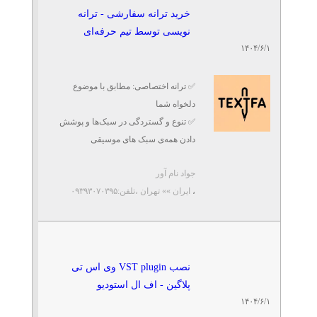
خرید ترانه سفارشی - ترانه
نویسی توسط تیم حرفه‌ای
۱۴۰۴/۶/۱
✅ ترانه اختصاصی: مطابق با موضوع
دلخواه شما
✅ تنوع و گستردگی در سبک‌ها و پوشش
دادن همه‌ی سبک های موسیقی
✅ امکان شنیدن نمونه‌های صوتی قبل از
جواد نام آور
خرید
،
ایران »» تهران
،تلفن:۰۹۳۹۳۰۷۰۳۹۵
✅ ...
نصب VST plugin وی اس تی
پلاگین - اف ال استودیو
۱۴۰۴/۶/۱