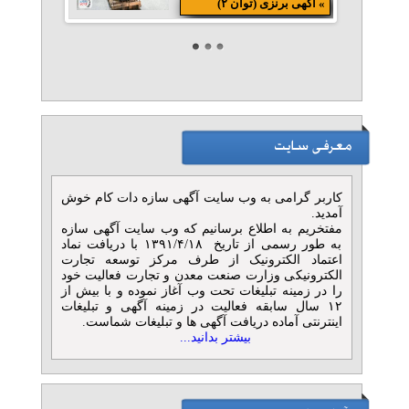
» آگهی برنزی (توان ۲)
فروش انواع پمپ
تلفن: ۰۳۱۵۵۵۰۵۴۴۵
آناهیتا پمپ
» آگهی برنزی (توان ۲)
بیل مکانیکی Hyundai 340L
مدل 2026
تلفن: ۰۲۵۳۶۱۵۲
کاربر گرامی به وب سایت آگهی سازه دات کام خوش
بازرگانی بلوچ
آمدید.
» آگهی برنزی (توان ۲)
مفتخریم به اطلاع برسانیم که وب سایت آگهی سازه
به طور رسمی از تاریخ ۱۳۹۱/۴/۱۸ با دریافت نماد
کانکس نگهبانی
اعتماد الکترونیک از طرف مرکز توسعه تجارت
الکترونیکی وزارت صنعت معدن و تجارت فعالیت خود
تلفن: ۰۹۰۵۵۵۶۳۲۴۷
را در زمینه تبلیغات تحت وب آغاز نموده و با بیش از
حسینی
۱۲ سال سابقه فعالیت در زمینه آگهی و تبلیغات
اینترنتی آماده دریافت آگهی ها و تبلیغات شماست.
» آگهی برنزی (توان ۲)
بیشتر بدانید...
مرجع تخصصی تأمین آهن‌آلات
ساختمانی و صنعتی
تلفن: ۰۲۱۵۴۱۰۳