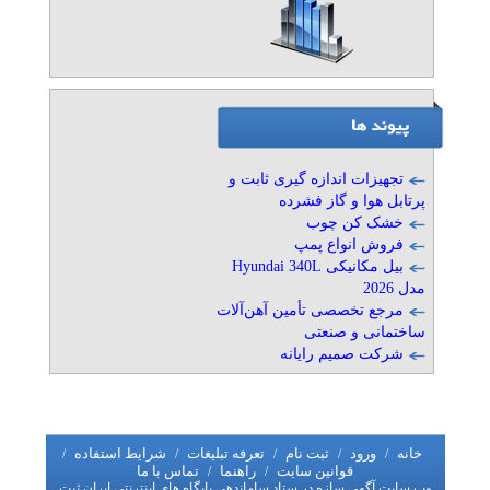
درگروه تولیدی صنعتی آبتین
تلفن: ۰۲۱۷۶۲۱۷۵۵۵
آبتین
قالب سازی و تزریق پلاستیک
تلفن: ۰۲۱۷۶۲۱۷۵۵۵
آبتین
تجهیزات اندازه گیری ثابت و
پرتابل هوا و گاز فشرده
خشک کن چوب
فروش انواع پمپ
نيكران بلبرينگ
بیل مکانیکی Hyundai 340L
تلفن: ۴۴۰۳۲۰۵۷
مدل 2026
نيكران بلبرينگ
مرجع تخصصی تأمین آهن‌آلات
ساختمانی و صنعتی
شرکت صمیم رایانه
طراحی، ساخت، اجرا پل
معلق
تلفن: ۰۹۱۲۵۰۲۴۰۸۶
خانه
ورود
شرکت پاسارگاد
ثبت نام
تعرفه تبلیغات
شرایط استفاده
/
/
/
/
/
قوانین سایت
راهنما
تماس با ما
/
/
وب سایت آگهی سازه در ستاد ساماندهی پایگاه های اینترنتی ایران ثبت