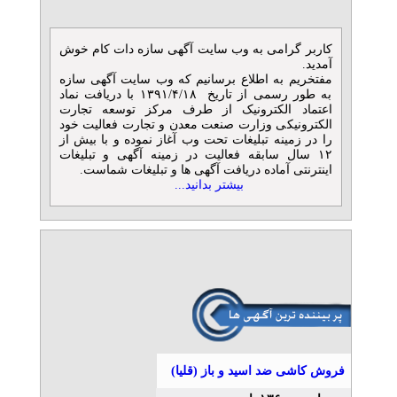
مرجع تخصصی تأمین آهن‌آلات
ساختمانی و صنعتی
تلفن: ۰۲۱۵۴۱۰۳
کاربر گرامی به وب سایت آگهی سازه دات کام خوش
آهن پرایس
آمدید.
» آگهی برنزی (توان ۱)
مفتخریم به اطلاع برسانیم که وب سایت آگهی سازه
به طور رسمی از تاریخ ۱۳۹۱/۴/۱۸ با دریافت نماد
خدمات چاپ سه بعدی
اعتماد الکترونیک از طرف مرکز توسعه تجارت
الکترونیکی وزارت صنعت معدن و تجارت فعالیت خود
تلفن: ۰۲۱۹۱۰۳۵۷۵۳
را در زمینه تبلیغات تحت وب آغاز نموده و با بیش از
شرکت تری دی پارسی
۱۲ سال سابقه فعالیت در زمینه آگهی و تبلیغات
اینترنتی آماده دریافت آگهی ها و تبلیغات شماست.
بیشتر بدانید...
فروش و تامین لوله‌، اتصالات،
فلنج و شیرآلات
تلفن: ۰۲۱۴۴۶۲۶۴۲۸
تامین پروژه ایرانیان
تزریق پلاستیک قالب پلاستیک
و قطعات هود آشپزخانه
تلفن: ۰۲۱۷۶۲۱۷۵۵۵
فروش کاشی ضد اسید و باز (قلیا)
آبتین