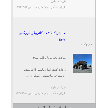
بازرگانی بلوچ
صفر تا صد ترخیص و امور گمرکی
،
ایران »» آذربایجان شرقی
،تلفن:۰۲۵۳۶۱۵۲
خدمات پس از فروش و تامین قطعات ...
دستگاه تاریخزن - جت پرینتر
تلفن: ۰۲۱۸۸۴۳۵۱۲۴
حق بیان
دامپتراک ۹۷۳C کاترپیلار بازرگانی
بلوچ
۱۴۰۴/۱۱/۲۶
شرکت تجارت بازرگانی بلوچ
واردات کننده انواع ماشین آلات معدنی،
راه سازی، ساختمانی، کشاورزی و
صنعتی (دامپتراک، ریچ استاکر، دیزل
بازرگانی بلوچ
ژنراتور، بیل مکانیکی، مینی بیل مکانیکی،
،
ایران »» آذربایجان شرقی
،تلفن:۰۲۵۳۶۱۵۲
لودر، ...
7
6
5
4
3
2
1