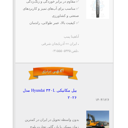
✅ مقاوم در برابر خوردگی و زنگ‌زدگی
تلفن: ۰۹۳۳۳۴۳۴۷۰۵
✅ مناسب برای آب‌های تمیز و کاربردهای
صنعتگران سبز
صنعتی و کشاورزی
✅ کیفیت بالا، عمر طولانی، راندمان
اعطای نمایندگی فیلترهوای
عالی
خودرو
آناهیتا پمپ
📍 کاشان– ارسال به سراسر کشور
تلفن: ۰۲۶۳۴۴۴۱۲۶۵
،
ایران »» آذربایجان شرقی
📞 ...
مرادی
،تلفن:۰۳۱۵۵۵۰۵۴۴۵
تولید فیلتر الیافی پراید وپژو
تلفن: ۰۲۶۳۴۲۹۸۶۶۹
مرادی
بیل مکانیکی Hyundai ۳۴۰L مدل
۲۰۲۶
تولیدفیلترهوای خودرو با درآمد
۱۴۰۴/۱۲/۶
فوق العاده
تلفن: ۰۹۳۳۳۴۳۴۷۰۵
صنعتگران سبز
بدون واسطه تحویل در ایران در کمترین
زمان ممکن با بازرگانی تجارت بلوچ