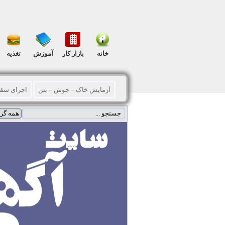
خانه
بازار کار
آموزش
تغذیه
آزمایش خاک – جوش – بتن
اجرای سق
پیمانکاری
تخریب - خاکبرداری و گودبرد
سقف و دیوار کاذب
سوله
فونداسیو
مقاوم سازی
نقشه – نظارت
نما س
اعلام و اطفاء حریق
برق و الکترونیک
گرمایشی – سرمایشی
سایر خدمات ت