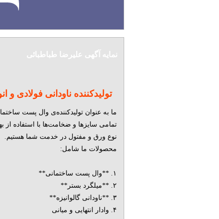
در و پنجره (فلزی - چوبی - UPVC)
شیش
نرده و حفاظ آهنی
سایر خدمات ساختم
نمایه آگهی علیرضا طباطبائی
تولیدکننده ناودانی فولادی و ا
ما به عنوان تولیدکننده‌ی وال پست ساختما
تمامی سایزها و ضخامت‌ها با استفاده از به
نوع ورق و مفتول در خدمت شما هستیم.
محصولات ما شامل:
۱. **وال پست ساختمانی**
۲. **میلگرد بستر**
۳. **ناودانی گالوانیزه**
۴. وادار انتهایی و میانی