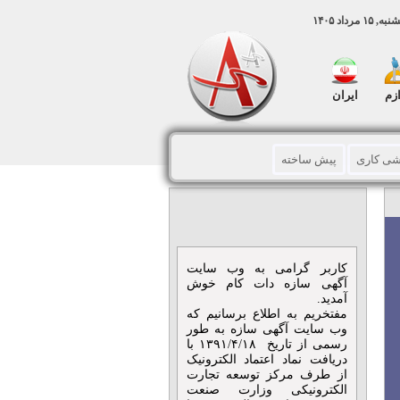
مرداد ۱۴۰۵
ازم
ایران
اشی کاری
پیش ساخته
تنی
داربست
ت ساختمانی
مصالح ساختمانی
کاربر گرامی به وب سایت
ر – سونا - جکوزی
آگهی سازه دات کام خوش
آمدید.
مفتخریم به اطلاع برسانیم که
ته
کانال سازی
وب سایت آگهی سازه به طور
رسمی از تاریخ ۱۳۹۱/۴/۱۸ با
دریافت نماد اعتماد الکترونیک
اخلی
از طرف مرکز توسعه تجارت
الکترونیکی وزارت صنعت