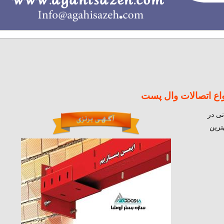
ه ساختمان
کابینت - فروش - تعمیرات
کفپوش
کنیتکس – رولکس
معمار
انی
لوله و اتصالات ساختمانی
نواع اتصالات وال پست
نی در
ترین