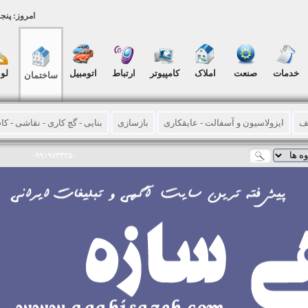
امروز: پنجشنبه, ۱۵ 
خدمات
صنعت
املاک
کامپیوتر
ارتباط
اتومبیل
لو
ساختمان
ف
ایزولاسیون و آسفالت - عایقکاری
بازسازی
بنایی - گچ کاری - نقاشی - ک
اری
تیرچه
لوله بازکنی - تخلیه چاه - رفع نم - حفاری چاه
خدمات سازه های ب
۰۹۹۱۹۷۳۳۳۵۰
ن - اسکلت
کامپوزیت
کفسابی – نماشویی
لوازم ساختمانی
ماشین آلا
ازی
خدمات تزئیناتی و دکوارسیون
آسانسور - بالابر
آیفون تصویری
استخ
تاسیسات فنی
درب و کرکره اتوماتیک
سیستم های حفاظتی - دوربین مداربس
اسیساتی
آهنگری و جوشکاری
پارتیشن - پارکت - کفپوش
پرده
تزئینات د