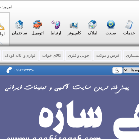
امروز: جمعه, ۱۶
خدمات
صنعت
املاک
کامپیوتر
ارتباط
اتومبیل
ساختمان
لوا
سمساری
فرش و موکت
چوبی و فلزی
کالای خواب
لوازم و اثاثه کودک
وشاک - کیف و کفش
خیاطی – بافندگی
طلا و جواهر
دوربین عکاسی و فیلمب
۰۹۹۱۹۷۳۳۳۵۰
 اداری و فروشگاهی
لوازم مهندسی
تجهیزات پزشکی
لوازم ورزشی
لوا
ه
سایر لوازم
الکتریکی - روشنایی
آرایشی و بهداشتی