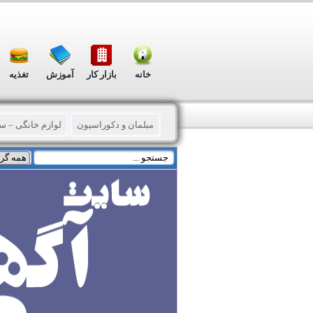
خانه
بازار کار
آموزش
تغذیه
مبلمان و دکوراسیون
لوازم خانگی – 
حراج
ظروف
صوتی – تصویری
پ
گاو صندوق – صندوق فروشگاهی
لوازم
آنتن و گیرنده دیجیتال
تجهیزات آشپزخان