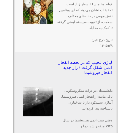
فواید ویتامین D بسیار زیاد است.
تحقیقات نشان می‌دهد که این ویتامین
نقش مهمی در جنبه‌های مختلف
سلامت، از تقویت سیستم ایمنی گرفته
تا کمک به مقابله ...
تاریخ درج خبر:
۱۴۰۵/۵/۹
لیاژی عجیب که در لحظه انفجار
اتمی شکل گرفت / راز جدید
انفجار هیروشیما
دانشمندان در ذرات میکروسکوپی
باقی‌مانده از انفجار اتمی هیروشیما،
آلیاژی سیلیکون‌دار با ساختاری
ناشناخته پیدا کرده‌اند.
وقتی بمب اتمی هیروشیما در سال
۱۹۴۵ منفجر شد، دما و ...