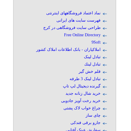
نماد اعتماد فروشگاههای اینترنتی
فهرست سایت های ایرانی
طراحی سایت فروشگاهی در کرج
Free Online Directory
9Soft
املاکیاران - بانک اطلاعات املاک کشور
تبادل لینک
تبادل لينك
قلم خش گیر
تبادل لینک 3 طرفه
گیرنده دیجیتال لپ تاپ
خرید شال زنانه جدید
خرید رخت آویز جادویی
چراغ خواب لاک پشتی
چای ساز
جارو برقی فندکی
سفارش عینک آفتابی