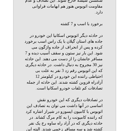
شکستن شیشه خارج شوند. این تصادف و عدم
مقاومت اتوبوس هنوز هم ابهامات فراوانی
دارد.
برخورد با اسب و 7 کشته
در حادثه دیگر اتوبوس اسکانیا این خودرو در
جاده های استان گیلان با یک راس اسب برخورد
کرده و پس از انحراف از جاده واژگون می
شود. این بار نیز ستون و سقف آسیب دیده و 7
مسافر جانشان را از دست می دهند. این حادثه
نیز 30 مجروح به دنبال داشت. در حادثه دیگری
که این اتوبوس رقم زد 3 نفر به علت بی
احتیاطی راننده این خودرو در کیلومتر 12
آزادراه قزوین کشته شدند. این حادثه از جمله
تصادفات کم تلفات خودرو اسکانیا است.
در تصادفات دیگری که این خودرو نقش
اساسی در آنها داشت می توان به تصادف این
اتوبوس با کامیون ایسوزو در شیراز اشاره کرد
که راننده کامیونت را به کام مرگ کشاند. در
حادثه دیگری که در آزاد راه ساوه رخ یک نفر
کشته شد و سه مسافر زخمی شدند. البته این