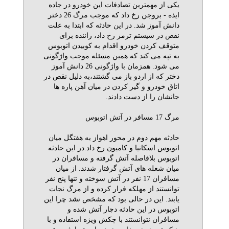
یکی از مهمترین تصادفات این خودرو در جاده
ایذه - بروجن رخ داد که موجب مرگ 26 دختر
دانش آموز شد. در این حادثه که ابتدا به علت
نقص در سیستم ترمز رخ داد، راننده برای
متوقف کردن خودرو اقدام به کوبیدن اتوبوس
به تپه می کند که همین مسئله موجب واژگونی
می شود. همزمان با واژگونی 26 دانش آموز
دختر که از اردو باز می گشتند،به دلیل نقص در
اتاق خودرو و گیر کردن در میان آهن پاره ها
جانشان را از دست دادند.
مرگ 17 مسافر در آتش اتوبوس
حادثه مهم دوم در محور اهواز به هفتگل میان
اتوبوس اسکانیا و کامیون رخ داد.در این حادثه
اتوبوس بلافاصله آتش گرفته و مسافران در
میان شعله های آتش گرفتار شدند. از میان
مسافران 17 نفر در آتش سوخته و تنها پنج نفر
توانستند از مهلکه فرار کرده و از مرگ نجات
یابند. این در حالی بود که مشخص نشد چرا این
اتوبوس در این حادثه دچار آتش شده و
مسافران نتوانستند با چکش ویژه استفاده و با