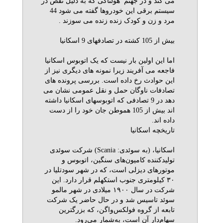
می کند و در جهنم هولناکی که به دلیل نقص در
سیستم برقی این خودروها گفته می شود 44
مرد و زن و کودک زنده زنده می سوزند .
بیش از 105 کشته در تصادفهای 9 اسکانیا
اما این اولین بار نیست که یک اتوبوس اسکانیا
فاجعه می آفریند زیرا نمونه های دیگری نیز از
این حوادث رخ داده است. بررسی پرونده های
تصادفات ناوگان حمل و نقل عمومی نشان می
دهد در 9 تصادفی که اتوبوسهای اسکانیا داشته
اند بیش از 105 هموطن جان خود را از دست
داده اند.
تاریخچه اسکانیا
اسکانیا، (به سوئدی: Scania)‏ شرکت سوئدی
تولیدکننده کامیون‌های سنگین، اتوبوس و
موتورهای دیزلی است، که در شهر سودتلیا در
۳۰ کیلومتری جنوب استکهلم قرار دارد. این
شرکت در سال ۱۹۰۰ میلادی در شهر مالمو
سوئد تاسیس شد و در حال حاضر یک شرکت
تابعه از گروه فولکس‌واگن، که بزرگترین
سهام‌دار آن است، به‌شمار می‌رود.