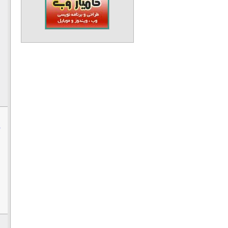
ش
ی
ج