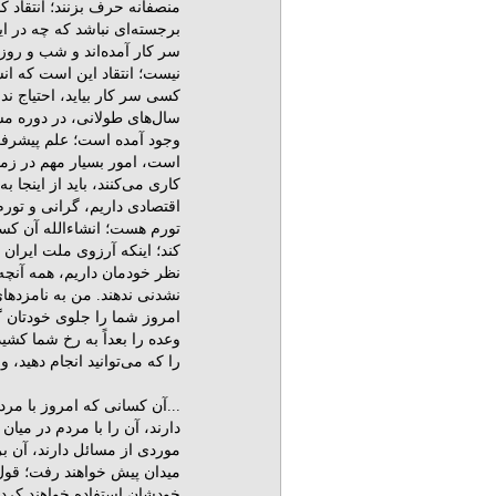
منصفانه حرف بزنند؛ انتقاد کنن
برجسته‌اى نباشد که چه در ا
سر کار آمده‌اند و شب و روز تل
نیست؛ انتقاد این است که ان
کسى سر کار بیاید، احتیاج ند
سال‌هاى طولانى، در دوره م
وجود آمده است؛ علم پیشرف
است، امور بسیار مهم در زمین
کارى می‌کنند، باید از اینجا 
اقتصادى داریم، گرانى و تور
تورم هست؛ انشاءالله آن کسى ک
کند؛ اینکه آرزوى ملت ایران
نظر خودمان داریم، همه آنچه 
نشدنى ندهند. من به نامزدها
امروز شما را جلوى خودتان گ
وعده را بعداً به رخ شما کشی
را که می‌توانید انجام دهید، وع
...آن کسانى که امروز با مردم
دارند، آن را با مردم در میان
موردى از مسائل دارند، آن برن
میدان پیش خواهند رفت؛ قول
خودشان استفاده خواهند کرد؛