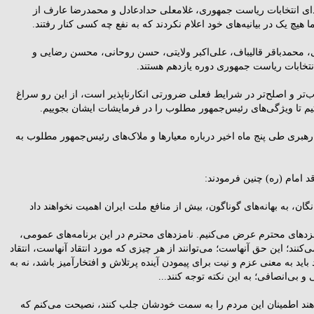
دای انتخابات ریاست جمهوری، غلامعلی حدادعادل و محمدرضا عارف از
ا هیچ یک در بیانیه‌های خود اعلام نکردند که به نفع چه کسی کنار رفتند.
لی، محمدباقر قالیباف، علی‌اکبر ولایتی، حسن روحانی، محسن رضایی و
تخابات ریاست جمهوری دوره یازدهم هستند.
تر و اصلح‌تر در شرایط فعلی ضرورتی انکارناپذیر است، از این رو سراغ
تیم تا ویژگی‌های رئیس‌جمهور مطلوب را در فرمایشات ایشان بجوییم.
هبری طی پنج ماه اخیر درباره معیارها و ملاک‌های رئیس‌جمهور مطلوب به
نگان، به بهانه‌هاى گوناگون، بیش از منافع ملت ایران اهمیت نخواهند داد
زدهاى محترم عرض می‌کنیم. نامزدهاى محترم در این برنامه‌هاى عمومى،
می‌کنند؛ این حق آنهاست؛ می‌توانند از هر چیزى که مورد انتقاد آنهاست، انتقاد
اد باید به معنى عزم و نیت براى پیمودن آینده پرتلاش و افتخارآمیز باشد، نه به
 و بى‌انصافى؛ به این نکته توجه کنند...
اهند اطمینان این مردم را به سمت خودشان جلب کنند، نصیحت می‌کنم که