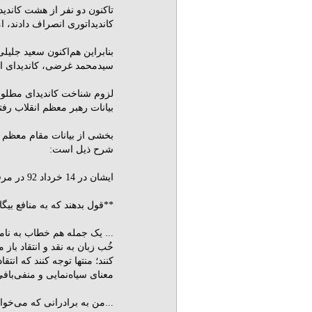
تاکنون دو نفر از هشت کاندی
کاندیداتوری انصراف دادند، ام
بنابراین هم‌اکنون سعید جلی
سیدمحمد غرضی، کاندیدای ان
لزوم شناخت کاندیدای مطلوب‌
بیانات رهبر معظم انقلاب رف
بخشی از بیانات مقام معظم ر
شرح ذیل است:
ایشان در 14 خرداد 92 در مرقد امام (ره) چنین فرمودند:
**قول بدهند که به منافع بیگا
... یک جمله هم خطاب به نام
خُب زبان به نقد و انتقاد باز 
کنند؛ منتها توجه کنند که انتق
معناى سیاه‌نمایى و منفى‌بافى
...من به برادرانى که می‌خو