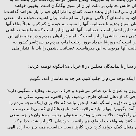
ان چالش تحمیلى بر ملت ایران از سوى بیگانگان است- بخوبى خواهند
زى نمی‌کنند؛ قول بدهند دست کسان و اطرافیان خود را باز نخواهند گذاشت؛
ان، به بهانه‌هاى گوناگون، بیش از منافع ملت ایران اهمیت نخواهند داد. بعضى
ن امتیاز بدهیم تا عصبانیت آنها را نسبت به خودمان کم کنیم، عملاً منافع آنها
هند؛ این اشتباه است. عصبانیت آنها ناشى از این است که شما هستید، ناشى
مى هست، ناشى از این است که امام در اذهان مردم و در برنامه‌هاى این
کشور زنده است، ناشى از این است که روز 14 خرداد -روز رحلت امام- مردم در سرتاسر کشور به
ت آنها مربوط به این چیزهاست. عصبانیت دشمن را باید با اقتدار ملى
گان مجلس در 8 خرداد 92 اینگونه توصیه کردند:
 اینکه توجه مردم را جلب کنیم، هر چه به دهانمان آمد، بگوییم
لویزیون به عنوان نامزد ظاهر می‌شوند و حرف می‌زنند، وظایف سنگینی دارند؛
حرفی که از دهان انسان خارج می‌شود، باید واقعی، صمیمی، متکی به
ان صادق و راستگو باشد. اینجور نباشد که حالا برای اینکه توجه مردم را
مد، بگوییم؛ اینها را باید مراقبت کنند. نامزدها کاری که می‌دانند درست
ن را بگویند -حالا به عنوان وعده، به عنوان برنامه، به عنوان هر چه- سعی
جه کنند؛ هم واقعیت اوضاع، هم واقعیت خودشان. اگر این شد، خدا برکت
ی متعال کمک خواهد کرد؛ چون کارها دست خداست، همه چیز به اراده الهی