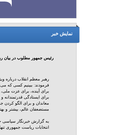
نمایش خبر
رئیس جمهور مطلوب در بیان رهب
رهبر معظم انقلاب درباره و
فرمودند: ببینیم کسى که می‌ت
براى آینده، براى عزت ملى، 
براى ایستادگى قدرتمندانه و 
معاندان و براى الگو کردن 
مستضعفان عالم، بیشتر و بهت
به گزارش خبرنگار سیاسی خ
انتخابات ریاست جمهوری تنها تا دو روز دیگر و 24 خردادماه ب