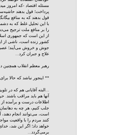
مسئله اقتصاد -که امروز مید
پرداخت؛ قول بدهند حاشیه‌سا
قول بدهند که به منافع بیگانگ
با این تحلیل غلط که به دشمنا
را بر منافع ملت ترجیح می‌د
از این است که جمهورى اسلا
جوش و خروش مى‌آیند؛ عصبانی
علاج و جبران کرد...
رهبر معظم انقلاب همچنین در دیدار با نمایند
** اینجور نباشد که حالا برای
...البته آقایانی هم که در ت
آنها هم باید مراقب باشند. 
اطلاعات درست و برآمده از زب
جلب کنیم، هر چه به دهانمان آ
است، می‌توانند انجام دهند، آ
کنند مردم را با واقعیت موا
خواهد داد؛ اگر این شد، خدا
برمی‌گردد...