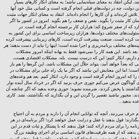
د، لیکن انتقاد به معناى سیاه‌نمایی نباشد؛ به معناى انکار کارهاى بسیار
ین دولت، چه در دولت‌هاى قبلى انجام گرفته است و کسانى مثل خود آنها
اش کرده‌اند و آن کارها را انجام داده‌اند. انتقاد به معناى انکار جهات مثبت
سان کار مثبت را بگوید، نقص و ضعف را هم بگوید. امروز در کشور ما اگر
ارد که از صفر شروع کند؛ هزاران کارِ برجسته انجام گرفته است. در
سئولیت‌هاى مختلف دولت‌ها، هزاران زیرساخت اساسى براى این کشور به
ت کرده است، صنعت پیشرفت کرده است، کارهاى زیربنایى پیشرفت کرده
ه‌هاى مختلف برنامه‌ریزى و اجرا شده است؛ اینها را نباید از دست بدهند؛ هر
به بعد باشد. این همه کار را نمی‌شود فقط به بهانه اینکه امروز مشکلات
م داریم، انکار کنیم؛ این که درست نیست. بله، مشکلات اقتصادى هست،
ه بعداً خواهد آمد، بتواند حلاّل این مشکلات باشد، این گره‌ها را هم باز
 است؛ اما این معنایش این نباشد که اگر ما یک راه حلى براى مشکلات در
را که امروز انجام گرفته است و وجود دارد، انکار کنیم. بعد هم وعده‌هاى
ى گوناگون عرض می‌کنم جورى حرف بزنید که اگر در خرداد سال آینده نوار
ذاشتند یا پخش کردند، شرمنده نشوید؛ جورى وعده بدهید که اگر چنانچه آن
دند، مجبور نباشید تقصیر را گردن این و آن بگذارید که نگذاشتند، نشد. کارى
ده بدهید...
 حرف می‌زنند، آنچه که توانایی انجام آن را دارند و مردم به آن احتیاج
 بگذارند؛ قول بدهند با عقل و درایت عمل خواهند کرد؛ اگر برنامه‌اى در هر
امه را براى مردم ارائه کنند؛ قول بدهند که با پشتکار و ثبات قدم در این
 بدهند که از همه ظرفیت‌هاى قانون اساسى براى اجراى وظیفه بزرگِ
 قول بدهند که به مدیریت اوضاع کشور خواهند پرداخت؛ قول بدهند که به