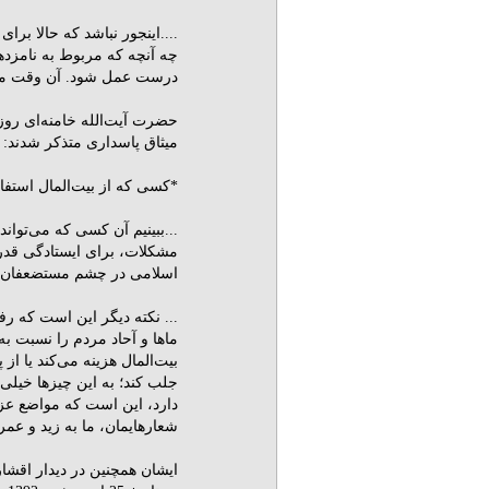
....اینجور نباشد که حالا بر
چه آنچه که مربوط به نامزده
درست عمل شود. آن وقت ما ا
حضرت آیت‌الله خامنه‌ای روز
میثاق پاسداری متذکر شدند:
*کسى که از بیت‌المال استفاد
...ببینیم آن کسى که می‌توان
مشکلات، براى ایستادگى قدرت
اسلامى در چشم مستضعفان عا
... نکته دیگر این است که رفت
ماها و آحاد مردم را نسبت به 
بیت‌المال هزینه می‌کند یا از
جلب کند؛ به این چیزها خیلى ب
دارد، این است که مواضع عزت‌
شعارهایمان، ما به زید و عمرو
ایشان همچنین در دیدار اقشار