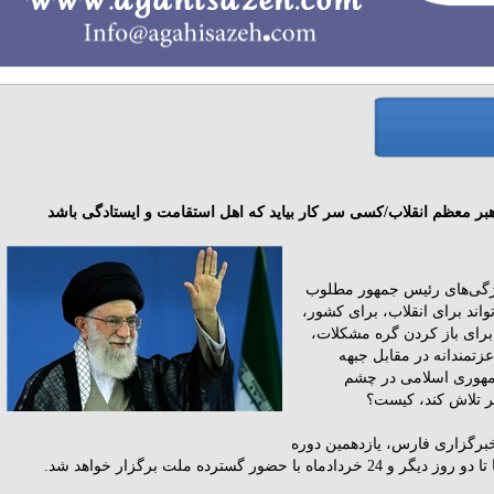
ر معظم انقلاب/کسی سر کار بیاید که اهل استقامت و ایستادگی باشد
یژگی‌های رئیس ‌جمهور مطلوب
واند براى انقلاب، براى کشور،
براى باز کردن گره مشکلات،
عزتمندانه در مقابل جبهه
جمهورى اسلامى در چشم
ر تلاش کند، کیست؟
برگزاری فارس، یازدهمین دوره
ا حضور گسترده ملت برگزار خواهد شد.