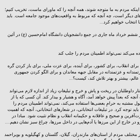
ای اینکه مردم به ما متوجه شوند، همه آنچه را که ماورای ماست، تخریب کنیم؛
ای دیگر است، چه آنچه که مربوط به واقعیت‌های موجود جامعه است. باید
نتخاب خواهیم کرد...
 ششم خرداد ماه جاری در جمع دانشجویان دانشگاه امام‌حسین (ع) در آئین
ه می‌کند نمی‌تواند اطمینان مردم را جلب کند
د براى انقلاب، براى کشور، براى آینده، براى عزت ملى، براى باز کردن گره
مندانه و عزتمندانه در مقابل جبهه معاندان و براى الگو کردن جمهورى
لم، بیشتر و بهتر تلاش کند، کیست؟...
ار داوطلبان در ریخت و پاش و خرج و تبلیغاتِ زیاد از اندازه لازم می‌تواند
آنچه که بعداً پیش خواهد آمد، آگاه و هشیار و بیدار کند. آن کسى که یا از
 پول مشتبه به حرامِ بعضى‌ها استفاده می‌کند، نمی‌تواند اطمینان مردم را
اید توجه کرد. در تبلیغات انتخاباتى، در شعارهاى انتخاباتى، آنچه که اهمیت
آفرین و صحیح و عاقلانه و حکیمانه انقلاب و نظام تثبیت شود. مبادا در
 در خارج از این مرزها یا آدم‌هایی در داخل مرزها، چراغ سبز نشان دهیم....
 مختلف مردم‌ از استان‌های مازندران، گیلان، گلستان و کهگیلویه و بویراحمد