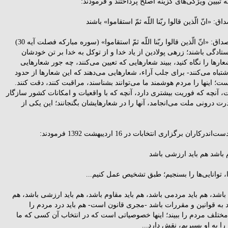
 «انّ الّذین قالوا ربّنا اللّه ثمّ استقاموا» باشند
...کسانى سر کار بیایند که مصداق: «انّ الّذین قالوا ربّنا اللّه ثمّ استقاموا» (سوره مبارکه فصلت آیه 30)
تادگى باشند؛ زرهى پولادین از یاد خدا و از توکل به خدا بر تن خودشان
ارها را نگاه کنید، ببیند شعارهایى که تعیین می‌کنند، چه جور شعارهایى
تباه می‌کنند- براى جلب آراء، شعارهایى می‌دهند که این شعارها از حدود
ت؛ اینها را مردم هوشمند ما می‌توانند بشناسند، مراقبت کنند، دقت کنند.
، آنچه که فوریت بیشترى دارد، آنچه که با واقعیات و امکانات کشور سازگار
ت درونى ملت مى‌انجامد، آنها را در شعارهایشان بگنجانند؛ این یکى از
ن برگزارى انتخابات در 16 اردیبهشت 1392 فرمودند:
 باشد هم باید ارزشی باشد
را، توانایى‌ها را بسنجیم؛ طبق تشخیص عمل کنیم...
 باشد، هم باید مردمى باشد، هم باید مقاوم باشد، هم باید ارزشى باشد، هم
پابند به قوانین و مقررات باشد -مجرى قانون است- هم باید درد مردم را
ختلف مردم را ببیند؛ اینها خصوصیاتى است که در انتخاب آن کسى که ما
ا به او بسپریم، نقش دارد...