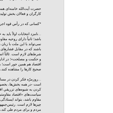
حضرت آیت‌الله خامنه‌ای همچ
کارگران و فعالان بخش تولید 
*کسانى که در رأس قوه اجرای
...نامزد انتخابات اولاً باید 
باشد؛ ثانیاً داراى روحیه مق
نمی‌تواند با این ملت با زبا
باشند که در مقابل فشارهاى د
شرط‌هاى لازم است. ثالثاً ا
و حکمت و مصلحت»؛ در ادار
اقتصاد هم همین جور است؛ باید
صحیح کارها را مشاهده کنند، ن
...روزمرّه فکر کردن در مس
است -در همه بخش‌ها، بخصوص
کردن به شیوه‌هاى تزریقىِ 
سیاست‌هاى «اقتصاد مقاومتى»
مقاوم باشد، بتواند ایستادگى 
چیزها لازم است. رئیس‌جمهور
مردم و براى مردم طى کند، با