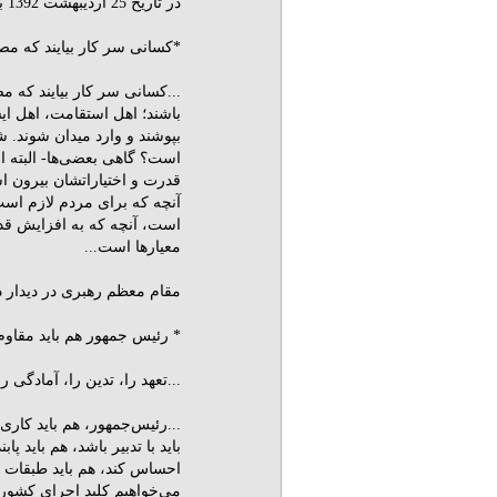
در تاریخ 25 اردیبهشت 1392 به تبیین ویژگی‌های گزینه اصلح پرداختند و فرمودند:
*کسانى سر کار بیایند که مصداق:
باشند؛ اهل استقامت، اهل ایس
بپوشند و وارد میدان شوند. شع
است؟ گاهى بعضى‌ها- البته اش
قدرت و اختیاراتشان بیرون اس
آنچه که براى مردم لازم است
است، آنچه که به افزایش قدر
معیارها است...
مقام معظم رهبری در دیدار دست‌اندرکارا
* رئیس‌ جمهور هم باید مقاوم
...تعهد را، تدین را، آمادگى 
...رئیس‌جمهور، هم باید کارى
باید با تدبیر باشد، هم باید 
احساس کند، هم باید طبقات م
می‌خواهیم کلید اجرای کشور ر