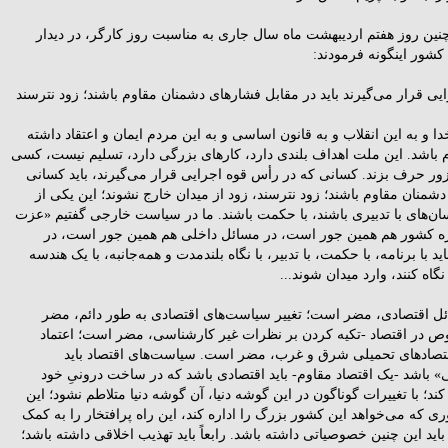
نین روز هفتم اردیبهشت ماه سال جاری به مناسبت روز کارگر، در دیدار
کشور اینگونه فرمودند:
ی قرار می‌گیرند باید در مقابل فشارهاى دشمنان مقاوم باشند؛ زود نترسند
به خدا و به این انقلاب و به قانون اساسى و به این مردم ایمان و اعتقاد داشته
اوم باشد. این ملت اهداف بلندى دارد، کارهاى بزرگى دارد، تسلیم نیست، کسى
ن زور حرف بزند. کسانى که در رأس قوه اجرایی قرار می‌گیرند، باید کسانى
شمنان مقاوم باشند؛ زود نترسند، زود از میدان خارج نشوند؛ این یکى از
نسان‌هاى با تدبیرى باشند، با حکمت باشند. ما در سیاست خارجى گفتیم «عزت
ه کشور هم همین جور است، در مسائل داخلى هم همین جور است، در
 با برنامه، با حکمت، با تدبیر، با نگاه بلندمدت و همه‌جانبه، با یک هندسه
گاه کنند، وارد میدان شوند...
ائل اقتصادى، مضر است؛ تغییر سیاست‌هاى اقتصادى به طور دائم، مضر
 در اقتصاد -تکیه کردن بر نظرات غیر کارشناسى، مضر است؛ اعتماد
اقتصادهاى تحمیلى شرق و غرب، مضر است. سیاست‌هاى اقتصاد باید
 باشد -یک اقتصاد مقاوم- باید اقتصادى باشد که در ساخت درونىِ خود
کند؛ با تغییرات گوناگون در این گوشه دنیا، آن گوشه دنیا متلاطم نشود؛ این
ى که می‌خواهد این کشور بزرگ را اداره کند، این راه پرافتخار را به کمک
ید این چنین خصوصیاتى داشته باشد. رابعاً باید تهذیب اخلاقى داشته باشد؛