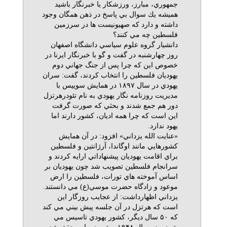
جمهوري، مبارز، ورزشكار يا خبرنگار باشيد
هميشه يك سوال بي پاسخ در ذهن همگان وجود
داشته و دارد كه صهيونيست ها در سرزمين
فلسطين چه مي كنند؟
دانشيار گروه علوم سياسي دانشگاه اصفهان
روز چهارشنبه در گفت و گو با خبرنگار ايرنا در
خصوص اين كه چرا پس از جنگ جهاني دوم
يهوديان فلسطين را انتخاب كردند، گفت: سران
يهودي در سال ۱۸۹۷ در همايش سوييس با
مديريت روزنامه نگار يهودي به نام تئودرهرتزل
دور هم جمع شدند و بحثي كه صورت گرفت
اين است كه چرا همه اديان، كشور دارند اما
يهود ندارد.
«عنايت الله يزداني» افزود: در آن همايش
كشورهايي مانند اوگاندا، آرژانتين و فلسطين
براي اقامت يهوديان پيشنهاداتي ارايه كردند و
سرانجام فلسطين تصويب شد چون يهوديان بر
اساس آموخته هاي تورات، فلسطين را ارض
موعود و زادگاه حضرت موسي(ع) مي دانستند.
يزداني اظهارداشت: از عجايب روزگار اين
است كه هرتزل در آن جلسه پيش بيني مي كند
كه ۵۰ سال ديگر، كشور يهودي تاسيس مي