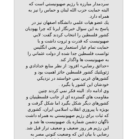
سردمدار مبارزه با رژيم صهيونيستي است كه
البته حمايت حزب الله لبنان و حماس را نيز به
همراه دارد.
يك عضو هيات علمي دانشگاه اصفهان نيز در
پاسخ به اين سوال خبرنگار ايرنا كه چرا يهوديان
كشور فلسطين را انتخاب كردند گفت: لابي
صهيونيست كه قدرت و ثروت داشت و با
حمايت تمام عيار استعمار پير يعني انگليس
توانست فلسطين جدا شده از دولت عثماني را
به صهيونيست ها واگذار كند.
«حدائق رضايي» افزود: از نظر منابع خدادادي و
ژئوپلتيك كشور فلسطين حائز اهميت بود و
كشورهاي غربي نمي خواستند در نزديكي
خودشان اين كشور پا بگيرد .
وي ادامه داد: البته فكر نمي كردند چنين
مقاومت هاي گسترده اي از جانب فلسطينيان و
كشورهاي ديگر شكل بگيرد اما شكل گرفت و
بويژه با پيروزي انقلاب اسلامي ايران، كشوري
كه ثبات براي رژيم صهيونيستي به همراه داشت
ناگهان دشمن شماره يك صهيونيست ها شد و
اين رژيم هر روز ضعيف و ضعيف تراز قبل شد.
رضايي با بيان اين كه وضعيت كنوني مصر به