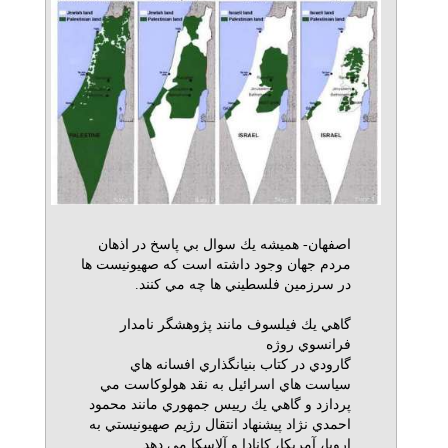
اصفهان- هميشه يك سوال بي پاسخ در اذهان
مردم جهان وجود داشته است كه صهيونيست ها
در سرزمين فلسطيني ها چه مي كنند.
گاهي يك فيلسوف مانند پژوهشگر نامدار
فرانسوي روژه
گارودي در كتاب بنيانگذاري افسانه هاي
سياست هاي اسرائيل به نقد هولوكاست مي
پردازد و گاهي يك رييس جمهوري مانند محمود
احمدي نژاد پيشنهاد انتقال رژيم صهيونيستي به
اروپا، آمريكا، كانادا و آلاسكا مي دهد.