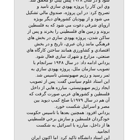
شود و در سال ۱۹۴۸ پيش بيني او محقق شد.
وي اين كار را پروژه يهودي سازي ناميد و
تصريح كرد: در اين پروژه، صندوق مالي تشكيل
مي شود و از يهوديان كشورهاي ديگر بويژه
اروپاي شرقي دعوت مي شود كه به فلسطين
بروند و زمين هاي فلسطيني را بخرند و پس از
ساكن شدن، پروژه يهودي سازي در بخش هاي
فرهنگي مانند زبان عبري، تاريخ و در بخش
اقتصادي و كشاورزي همانند ساختن كارگاه هاي
صنعتي، مزارع و شهرك سازي فعال شود.
يزداني ادامه داد: در سال ۱۹۴۸ سرانجام با
تصويب سازمان ملل، پروژه يهودي سازي به
ثمر رسيد و رژيم صهيونيستي تاسيس شد.
اين استاد علوم سياسي گفت: پس از تصويب
ايجاد رژيم صهيونيستي، مبارزه هايي از داخل
فلسطين و كشورهاي عربي صورت گرفت كه
آن هم در سال ۱۹۷۹با صلح كمپ ديويد بين
مصر و اسرائيل شكست خورد.
يزداني افزود: همچنين بعدها با تاسيس حكومت
خودگردان فلسطين و سازش برخي فلسطيني
ها از داخل، مبارزه با اسرائيل به شكست
انجاميد.
اين استاد دانشگاه تاكيد كرد: اما اكنون ايران