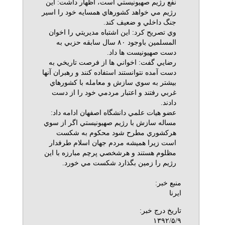
نفع رژيم صهيونيستي است، اظهار داشت: اين
رژيم مي خواهد كشورهاي همسايه خود را اسير
جنگ داخلي و ضعيف كند.
وي تصريح كرد: اين اشتباه مديريتي را اخوان
المسلمين باوجود ۸۰ سال سابقه حزبي به
دست صهيونيست ها داد.
رضايي گفت: اخواني ها از فرصت تاريخي به
دست آمده نتوانستند استفاده كنند و رهبران آنها
بيشتر به سوي سازش و معامله با كشورهاي
غربي رفتند و اعتبار مردمي خود را از دست
دادند.
عضو هيات علمي دانشگاه اصفهان ادامه داد:
مساله سازش با رژيم صهيونيستي اگر از سوي
هركشوري مطرح شود محكوم به شكست
است زيرا هميشه مردم جهان اسلام طرفدار
مظلوم هستند و هرشخصي پرچم مبارزه با اين
رژيم را زمين بگذارد شكست مي خورد.
منبع خبر:
ایرنا
تاریخ درج خبر:
۱۳۹۲/۵/۹