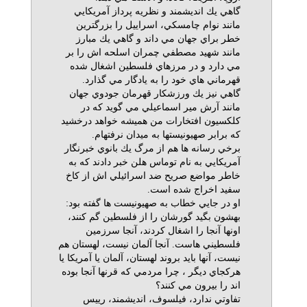
گاهي يك انديشمند و نظريه پرداز آمريكايي
مانند نوام چامسكي، اسراييل را بزرگترين
خطر براي جهان مي داند و گاهي يك مبارز
مانند شهيد مصطفي چمران اسلحه اش را بر
مي دارد و در مرزهاي فلسطين اشغال شده
قهرماني هاي خود را به يادگار مي گذارد.
گاهي نيز يك ورزشكار قهرمان جودوي جهان
مانند آرش مير اسماعيلي مي گويد كه در
كلكسيون افتخارات من هميشه خواهد درخشيد
كه برابر صهيونيست‏ها به ميدان نرفته‏ام.
برخي رسانه ها هم از مرگ يك بانوي خبرنگار
آمريكايي به نام توماس هلن خبر دادند كه به
خاطر مواضع صريح ضد اسرائيلي اش از كاخ
سفيد اخراج شده است.
او در جايي خطاب به صهيونيست ها گفته بود:
بهشون بگيد گورشان را از فلسطين گم كنند،
اونها آنجا را اشغال كردند، آنجا سرزمين
فلسطيني هاست. آنجا آلمان نيست، لهستان هم
نيست، آنها بايد بروند لهستان، آلمان يا آمريكا يا
هركجاي ديگر ، چرا مردمي كه قرنها آنجا بوده
اند را بيرون مي كنند؟
تفاوتي ندارد، فيلسوف، انديشمند، رييس