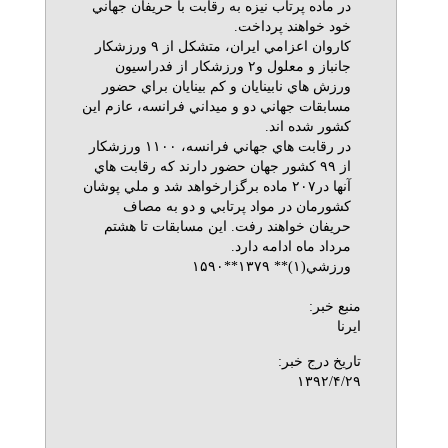
در ماده پرتاب نيزه به رقابت با حريفان جهاني
خود خواهند پرداخت.
كاروان اعزامي ايران، متشكل از ۹ ورزشكار
جانباز و معلول و۲ ورزشكار از فدراسيون
ورزش هاي نابينايان و كم بينايان براي حضور
مسابقات جهاني دو و ميداني فرانسه، عازم اين
كشور شده اند.
در رقابت هاي جهاني فرانسه، ۱۱۰۰ ورزشكار
از ۹۹ كشور جهان حضور دارند كه رقابت هاي
آنها در۲۰۷ ماده برگزارخواهد شد و ملي پوشان
كشورمان در مواد پرتابي و دو به مصاف
حريفان خواهند رفت. اين مسابقات تا هشتم
مرداد ماه ادامه دارد.
ورزشي(۱)** ۱۳۷۹**۱۵۹۰
منبع خبر:
ایرنا
تاریخ درج خبر:
۱۳۹۲/۴/۲۹