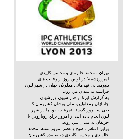
تهران - محمد خالوندي و محسن كاييدي
امروز(شنبه) در اولين روز از رقابت هاي
دووميداني قهرماني معلولان جهان در شهر ليون
فرانسه به ميدان مي روند.
به گزارش ايرنا از فدراسيون ورزشهاي
جانبازان ومعلولين، ملي پوشان كشورمان كه
طي سه روز گذشته تمرينات خود را در شهر
ليون انجام داده اند، از امروز براي رويارويي با
حريفان به ميدان مي روند.
براين اساس، صبح و عصر امروز شنبه، محمد
خالوندي و محسن كاييدي دو نماينده كشورمان