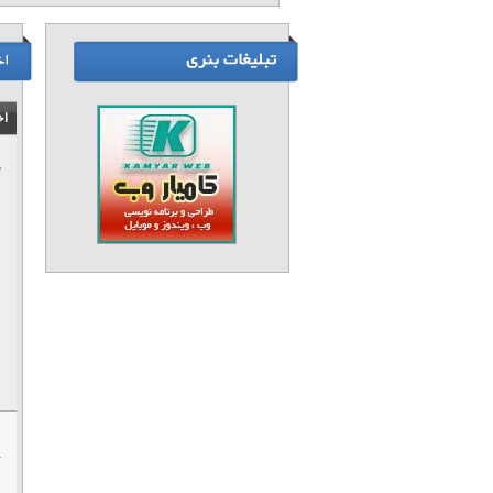
اخ
ک
ش
ی
ج