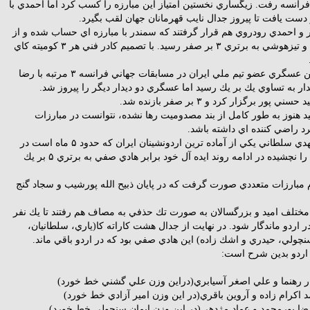
۲۰۱۲ جهان در فرانسه رفت. زيگساري نخستين امتياز اين مبارزه را كسب كرد اما احمدي با
ر و احمدي رودروي هم قرار گرفتند كه سمندر با مبارزه اي حساب شده و از
بهره بري از اشتباهات حريف و تيزهوشي به برتري ۳ بر صفر رسيد. با تصميم كادر فني هر ۳ كوميته كاي
در وزن ۷۵ كيلوگرم ابتدا بهمن عسگري عضو تيم ملي ايران در مسابقات جهاني فرانسه ۳ مرتبه با رضا
يدار به تساوي يك بر يك رسيد اما عسگري دو ديدار ديگر را پيروز شد.
 برگزار كرد و ۳ بر صفر بازنده شد.
د هنوز به طور كامل از بند مصدوميت رها نشده، نتوانست در مبارزات
د راضي كننده اي داشته باشد.
در وزن منهاي ۸۴ كيلوگرم مهدي سلطاني يكي از آماده ترين اردونشينان ايران كه حدود ۵ ماه است در
مسابقات مختلف طعم باخت را نچشيده در ادامه روند ايده آل خود برابر هادي صفي به برتري ۵ بر يك
 اضافه ۸۴ كيلوگرم مبارزات متعددي صورت گرفت كه در پايان ذبيح الله پورشيب و سجاد گنج
ن مختلف اميد و بزرگسالان به صورت تك حذفي به مصاف هم رفتند تا يك نفر
 اردو ماندگار شود. در نهايت از جدال هشت كاراته كا(ياري، سلطانيان،
ولي، حيدري و اشك زاده) اين هادي صفي بود كه در اردو باقي ماند.
 اردو بدين شرح است: