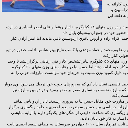
ن كاراته به
راسيون و
 به دقت اين
در پايان مسابقات رده سني اميد و در وزن منهاي ۶۸ كيلوگرم، داديار رهنما و علي اصغر آسيابري در اردو
حضور خود در جمع اردونشينان پايان داد.
۷۸ كيلوگرم محمد اكرام زاده و آروين باقري اردونشين باقي ماندند اما امير آزادي كنار
اضافه ۷۸ كيلوگرم رضا پورمحمد و عماد مژدهي با كسب نتايج بهتر شانس ادامه حضور در تيم
نچولي كنار رفت.
در رده سني بزرگسالان و در وزن منهاي ۵۵ كيلوگرم بنابر تشخيص كادر فني رقابتي برگزار نشد تا وحيد
حسني پور و مجيد حسن نيا به كار خود ادامه دهند اما حسن نيا در رقابت هاي وزن منهاي ۶۰ كيلوگرم
به دليل كمبود وزن نسبت به حريفان خود نتوانست مبارزات خوبي را به
 ۶۰ كيلوگرم محمد قاسمي نشان داد كم كم به روزهاي خوب خود نزديك مي شود. وي دوبار
ه مبارزه نخست به تساوي صفر بر صفر رسيد و در دومين مبارزه نيز
بارزت خود مقابل حسن نيا به پيروزي رسيدند تا در اردو باقي بمانند.
 ۶۷ كيلوگرم مبارزات حساسي بين حسين سمندر، سعيد احمدي و حامد زيگساري برگزار
 زيگساري كه شناخت دقيقي از شگردهاي يكديگر دارند با ارايه نمايشي
تياز به كار خود پايان دادند.
در مبارزه دوم حامد زيگساري نايب قهرمان سال ۲۰۱۰ جهان در صربستان به مصاف سعيد احمدي نايب