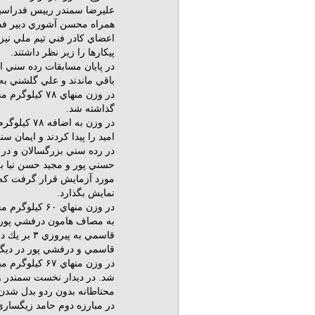
عليرضا سمندر رييس فدراسيو
همراه محسن آشوري دبير فد
اعضاي كادر فني تيم ملي نيز
پيكارها را زير نظر داشتند.
باقي ماندند و علي گلشني به 
در وزن منهاي 
گذاشته شد.
در وزن به 
اميد را پيدا كردند و ايمان س
مورد آزمايش قرار گرفت كه 
نمايش بگذارد.
در وزن منهاي
به مصاف هامون درفشي پور ك
قاسمي به پيروزي ۳ بر يك دست يافت.
قاسمي و درفشي پور در ديگر م
در وزن منهاي
شد. در ديدار نخست سمندر و
محتاطانه بدون ردو بدل شدن ام