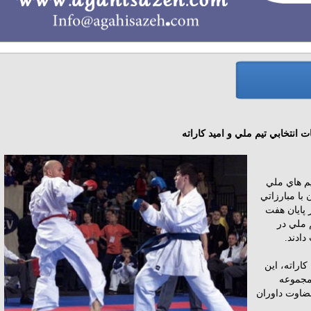
انتخابي تيم ملي و اميد كاراته
يم هاي ملي
 با مبارزاتي
 پايان هفت
 ملي در
ادند.
كاراته، اين
مجموعه
قضاوت داوران