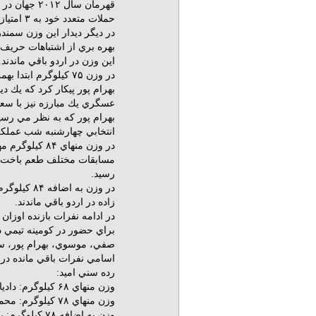
قهرمان سال 
حملات متعدد خود به ۳ امتياز دست يافت تا پيروز جدال نايب قهرمانان جهان لقب بگيرد.
در ديگر ديدار اين وزن سمند
اين وزن در اردو باقي ماندند.
بهرام پور پيكار كرد كه يك د
عسگري يك مبارزه نيز با سعيد حسني پور
بهرام پور كه به نظر مي رسي
انتخابي چهارشنبه شب عملكر
رسيد.
در وزن به
زاده در اردو باقي ماندند.
در ادامه نفرات بازنده اوزا
براي حضور در كومينه تيمي در
صفي، موسوي، بهرام پور، سنچ
اسامي نفرات باقي مانده در
رده سني اميد:
وزن منهاي ۶۸ كيلوگرم: داديار رهنما و علي اصغر آسيابري(دراين وزن علي گشني خط خورد)
وزن منهاي ۷۸ كيلوگرم: محمد اكرام زاده و آروين باقري(در اين وزن امير آزادي خط خورد)
وزن به اضافه ۷۸ كيلوگرم: رضا پورمحمد و عماد مژدهي(در اين وزن ايمان سنچولي خط خورد)