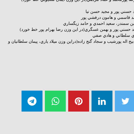
۸۴ كيلوگرم: ذبيح اله پورشيب و سجاد گنج زاده(دراين وزن ميلاد ياري، پيمان سلطانيان و