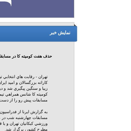
نمایش خبر
حذف هفت كوميته كا در مسابقات 
تهران - رقابت هاي انتخابي ت
كاراته بزرگسالان و اميد ايران
زيبا و سنگين پيگيري شد و در
كوميته كا شانس همراهي تيم
مسابقات پيش رو را از دست د
به گزارش ايرنا از فدراسيون 
مسابقات چهارشنبه شب در 
ورزشي كبكانيان تهران و با 
مطرح كشور، برگزار شد.