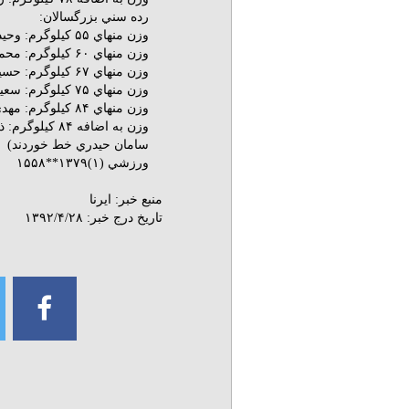
رده سني بزرگسالان:
وزن منهاي ۵۵ كيلوگرم: وحيد حسني پور و مجيد حسن نيا
وزن منهاي ۶۰ كيلوگرم: محمد قاسمي و هامون درفشي پور
وزن منهاي ۶۷ كيلوگرم: حسين سمندر، سعيد احمدي و حامد زيگساري
وزن منهاي ۷۵ كيلوگرم: سعيد حسني پور و بهمن عسگري(در اين وزن رضا بهرام پور خط خورد)
وزن منهاي ۸۴ كيلوگرم: مهدي سلطاني و هادي صفي
وزن به اضافه 
سامان حيدري خط خوردند)
ورزشي (۱)۱۳۷۹**۱۵۵۸
منبع خبر:
ایرنا
تاریخ درج خبر:
۱۳۹۲/۴/۲۸